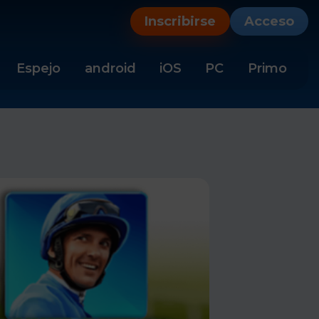
Inscribirse
Acceso
Espejo
android
iOS
PC
Primo