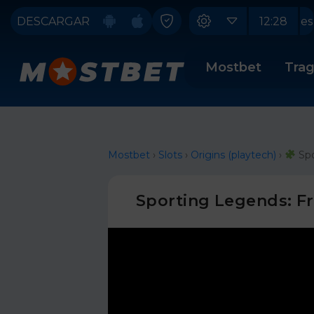
DESCARGAR
12:28
es
Mostbet
Tra
Mostbet
›
Slots
›
Origins (playtech)
›
Spo
Sporting Legends: F