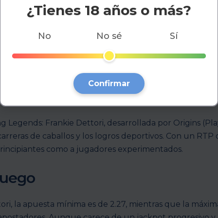
¿Tienes 18 años o más?
No
No sé
Sí
Confirmar
as Sporting Legends: Frankie Dettori
Legends: Frankie Dettori, desarrollada por Origins (Pl
rreras de caballos y los logros deportivos. Con un RTP 
a principiantes como a jugadores experimentados.
 juego
ri, la apuesta mínima es de 2.27, mientras que la máxima
 apostadores. Aunque carece de un jackpot progresivo y 