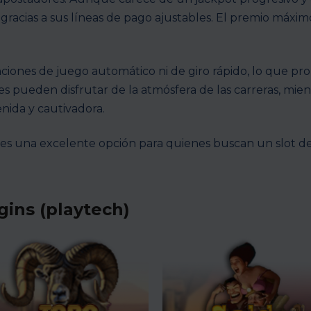
 gracias a sus líneas de pago ajustables. El premio máx
iones de juego automático ni de giro rápido, lo que pr
s pueden disfrutar de la atmósfera de las carreras, mient
nida y cautivadora.
 es una excelente opción para quienes buscan un slot de
igins (playtech)