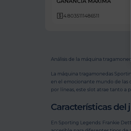
GANANCIA MÁXIMA
4.8035111486511
Análisis de la máquina tragamoned
La máquina tragamonedas Sporting 
en el emocionante mundo de las ca
por líneas, este slot atrae tanto 
Características del
En Sporting Legends: Frankie Detto
accesible para diferentes tipos de