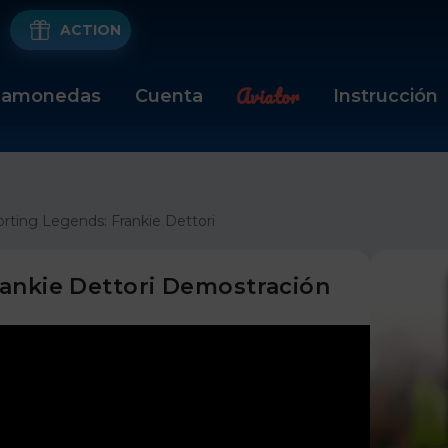
ACTION
Mostbet
Aviator
gamonedas
Cuenta
Instrucción
ru
Tragamonedas
uk
Cuenta
Aviator
uk
pt
Instrucción
rting Legends: Frankie Dettori
pl
Espejo
android
bn
rankie Dettori Demostración
iOS
fr
PC
no
Primo
hu
ar