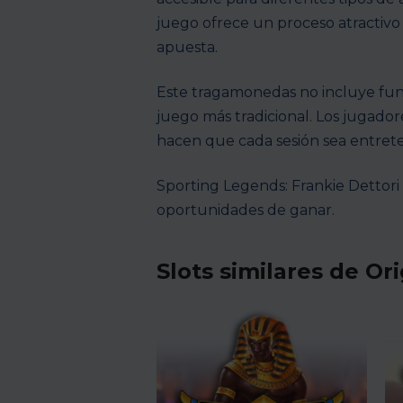
juego ofrece un proceso atractivo
apuesta.
Este tragamonedas no incluye func
juego más tradicional. Los jugadore
hacen que cada sesión sea entrete
Sporting Legends: Frankie Dettori
oportunidades de ganar.
Slots similares de Or