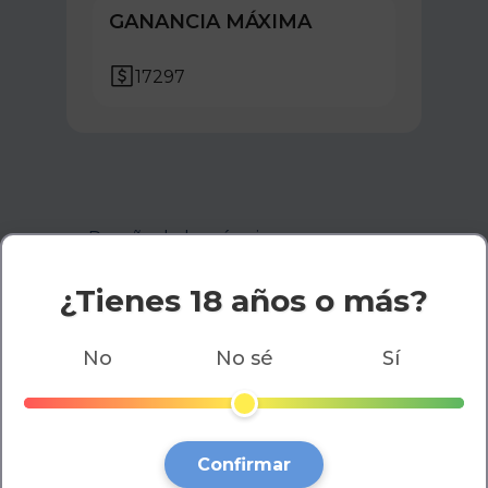
GANANCIA MÁXIMA
17297
Reseña de la máquina
tragamonedas Sticky Bandits: Trail
¿Tienes 18 años o más?
of Blood
Sticky Bandits: Trail of Blood es una
No
No sé
Sí
emocionante tragamonedas
desarrollada por Quickspin que te
transporta al fascinante mundo del
Confirmar
Lejano Oeste. Con 5 carretes y 10