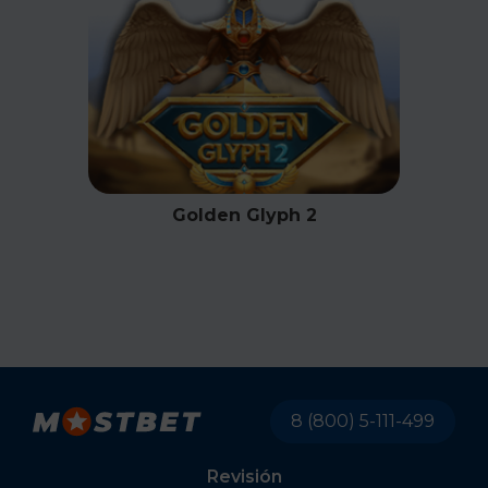
Golden Glyph 2
8 (800) 5-111-499
Revisión