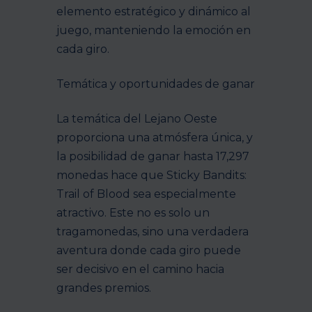
elemento estratégico y dinámico al
juego, manteniendo la emoción en
cada giro.
Temática y oportunidades de ganar
La temática del Lejano Oeste
proporciona una atmósfera única, y
la posibilidad de ganar hasta 17,297
monedas hace que Sticky Bandits:
Trail of Blood sea especialmente
atractivo. Este no es solo un
tragamonedas, sino una verdadera
aventura donde cada giro puede
ser decisivo en el camino hacia
grandes premios.