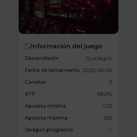
Información del juego
Desarrollador
Quickspin
Fecha de lanzamiento
2025-06-05
Carretes
5
RTP
98.0%
Apuesta mínima
1.02
Apuesta máxima
100
Jackpot progresivo