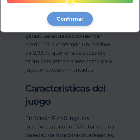
tragamonedas y bingo. Con un RTP
del 96.8% y alta volatilidad, este
Confirmar
juego ofrece a los jugadores
oportunidades significativas de
ganar. Las apuestas comienzan
desde 1.15, alcanzando un máximo
de 2.98, lo que lo hace accesible
tanto para principiantes como para
jugadores experimentados.
Características del
juego
En Stinkin Rich Slingo, los
jugadores pueden disfrutar de una
variedad de funciones interesantes,