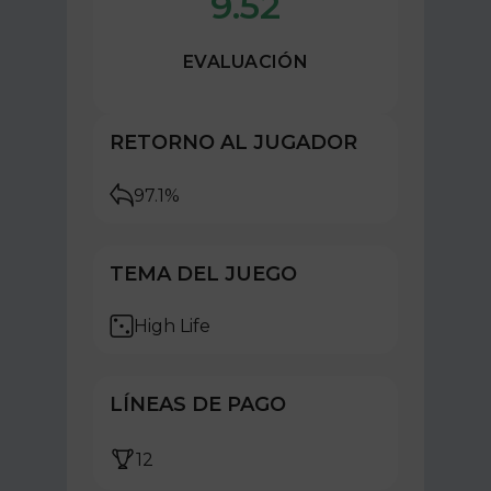
9.52
EVALUACIÓN
RETORNO AL JUGADOR
97.1%
TEMA DEL JUEGO
High Life
LÍNEAS DE PAGO
12