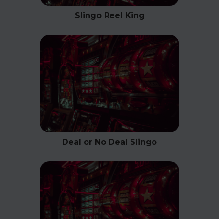
Slingo Reel King
Deal or No Deal Slingo