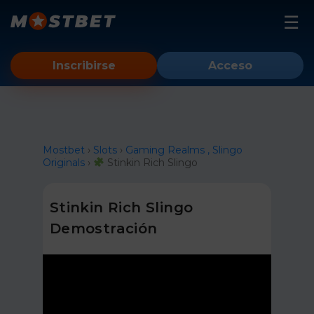
Mostbet
Inscribirse
Acceso
Tragamonedas
Cuenta
Aviator
Instrucción
Mostbet
›
Slots
›
Gaming Realms , Slingo
Originals
›
Stinkin Rich Slingo
Espejo
android
Stinkin Rich Slingo
iOS
Demostración
PC
Primo