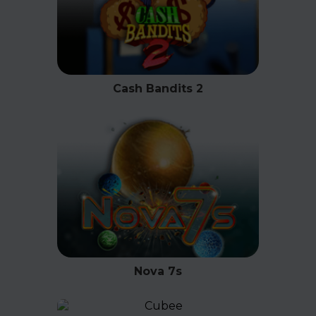
Cash Bandits 2
Nova 7s