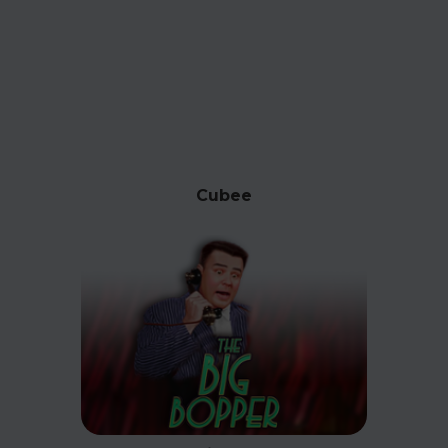
Cubee