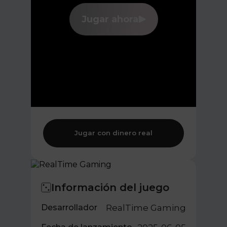
Jugar ahora
Jugar con dinero real
Información del juego
Desarrollador
RealTime Gaming