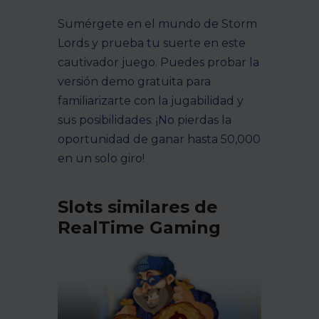
Sumérgete en el mundo de Storm
Lords y prueba tu suerte en este
cautivador juego. Puedes probar la
versión demo gratuita para
familiarizarte con la jugabilidad y
sus posibilidades. ¡No pierdas la
oportunidad de ganar hasta 50,000
en un solo giro!
Slots similares de
RealTime Gaming