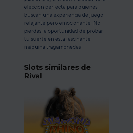
elección perfecta para quienes
buscan una experiencia de juego
relajante pero emocionante. ¡No
pierdas la oportunidad de probar
tu suerte en esta fascinante
máquina tragamonedas!
Slots similares de
Rival