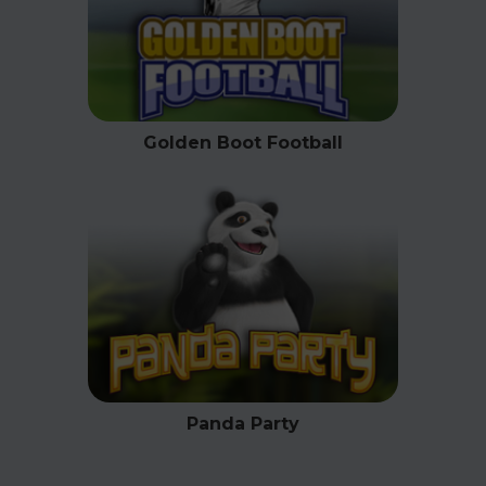
Golden Boot Football
Panda Party