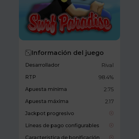
Información del juego
Desarrollador
Rival
RTP
98.4%
Apuesta mínima
2.75
Apuesta máxima
2.17
Jackpot progresivo
Líneas de pago configurables
Característica de bonificación