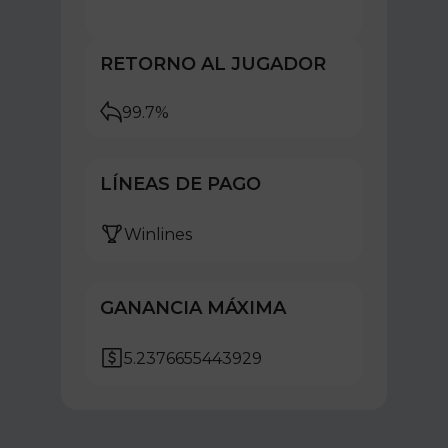
RETORNO AL JUGADOR
99.7%
LÍNEAS DE PAGO
Winlines
GANANCIA MÁXIMA
5.2376655443929