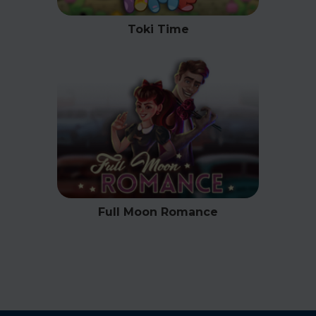
Toki Time
Full Moon Romance