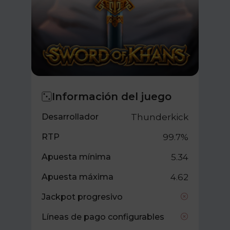
Información del juego
Desarrollador
Thunderkick
RTP
99.7%
Apuesta mínima
5.34
Apuesta máxima
4.62
Jackpot progresivo
Líneas de pago configurables