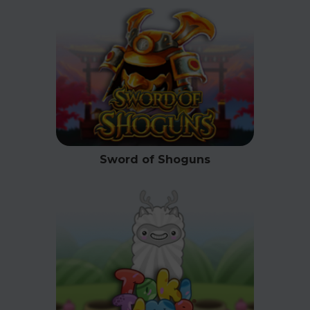
Sword of Shoguns