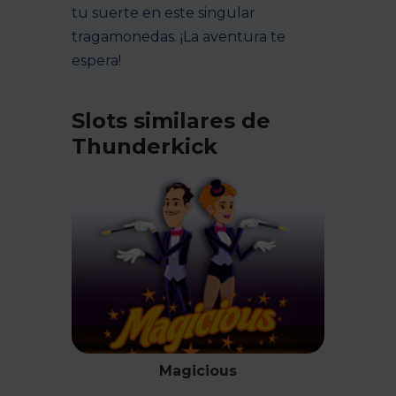
tu suerte en este singular
tragamonedas. ¡La aventura te
espera!
Slots similares de
Thunderkick
Magicious