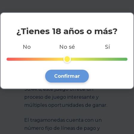
Descubre el tragamonedas Sword
of Khans
¿Tienes 18 años o más?
Sword of Khans es un emocionante
No
No sé
Sí
tragamonedas creado por
Thunderkick, que invita a los
jugadores a sumergirse en el
mundo de los antiguos
Confirmar
conquistadores. Con un RTP del
96.44%, este juego ofrece un
proceso de juego interesante y
múltiples oportunidades de ganar.
El tragamonedas cuenta con un
número fijo de líneas de pago y