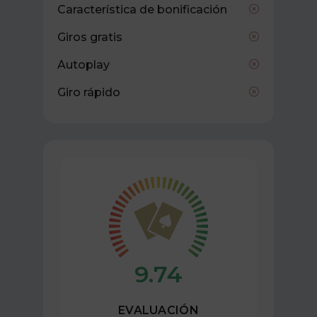
Característica de bonificación
Giros gratis
Autoplay
Giro rápido
9.74
EVALUACIÓN