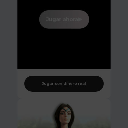
Jugar ahora
Jugar con dinero real