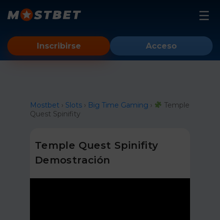
Mostbet
Inscribirse
Acceso
Tragamonedas
Cuenta
Aviator
Instrucción
Mostbet
›
Slots
›
Big Time Gaming
›
Temple
Quest Spinifity
Espejo
android
Temple Quest Spinifity
iOS
Demostración
PC
Primo