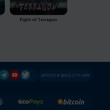
Fight of Terragon
APOYO
8 (800) 5-111-499