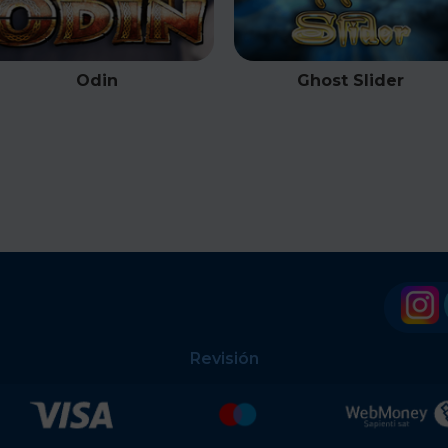
Odin
Ghost Slider
Revisión