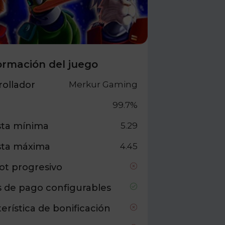
ormación del juego
rollador
Merkur Gaming
99.7%
ta mínima
5.29
ta máxima
4.45
ot progresivo
s de pago configurables
erística de bonificación