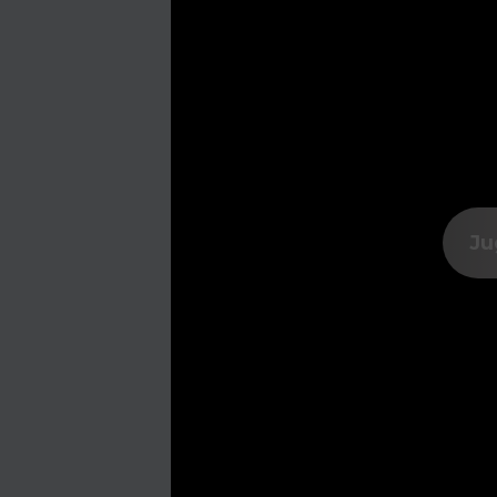
c
t
Ju