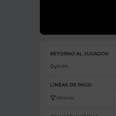
RETORNO AL JUGADOR
90.8%
LÍNEAS DE PAGO
Winlines