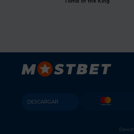
Tomb of the King
DESCARGAR
Derech