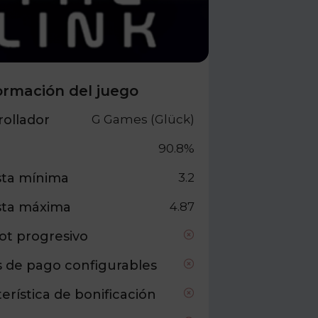
ormación del juego
rollador
G Games (Glück)
90.8%
ta mínima
3.2
ta máxima
4.87
ot progresivo
s de pago configurables
erística de bonificación