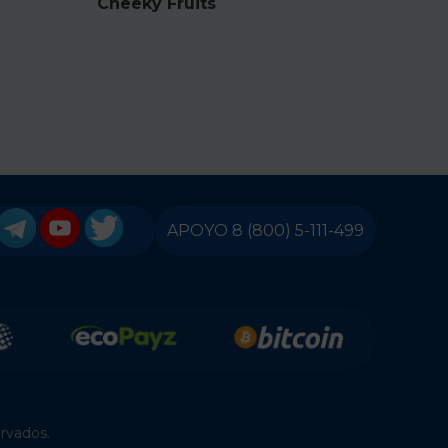
Cheeky Fruits
APOYO
8 (800) 5-111-499
rvados.