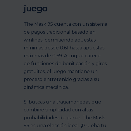
juego
The Mask 95 cuenta con un sistema
de pagos tradicional basado en
winlines, permitiendo apuestas
mínimas desde 0.61 hasta apuestas
máximas de 0.69. Aunque carece
de funciones de bonificación y giros
gratuitos, el juego mantiene un
proceso entretenido gracias a su
dinámica mecánica.
Si buscas una tragamonedas que
combine simplicidad con altas
probabilidades de ganar, The Mask
95 es una elección ideal. ¡Prueba tu