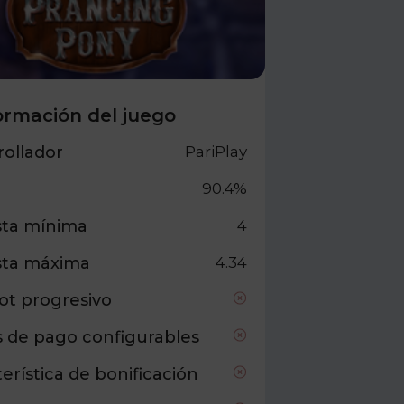
ormación del juego
rollador
PariPlay
90.4%
ta mínima
4
ta máxima
4.34
ot progresivo
s de pago configurables
erística de bonificación