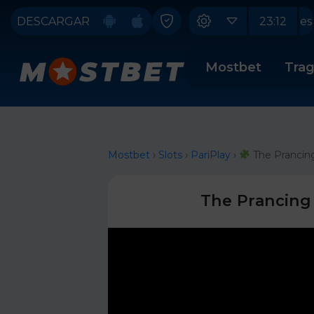
DESCARGAR
23:12
es
Mostbet
Tra
Mostbet
›
Slots
›
PariPlay
›
The Prancin
The Prancing