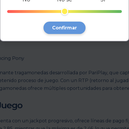
Confirmar
ncing Pony
ante tragamonedas desarrollada por PariPlay, que captu
retenido proceso de juego. Con un RTP (retorno al juga
ragamonedas ofrece múltiples oportunidades para obtene
 Juego
a con un jackpot progresivo, ofrece líneas de pago fij
 2.85, mientras que la máxima es de 2.46, lo que permite