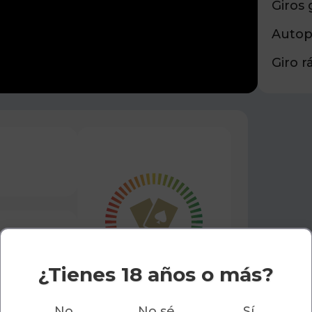
Giros 
Autop
Giro r
9.16
¿Tienes 18 años o más?
EVALUACIÓN
No
No sé
Sí