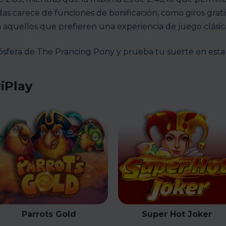
s carece de funciones de bonificación, como giros grati
 aquellos que prefieren una experiencia de juego clásica
sfera de The Prancing Pony y prueba tu suerte en esta
riPlay
Parrots Gold
Super Hot Joker