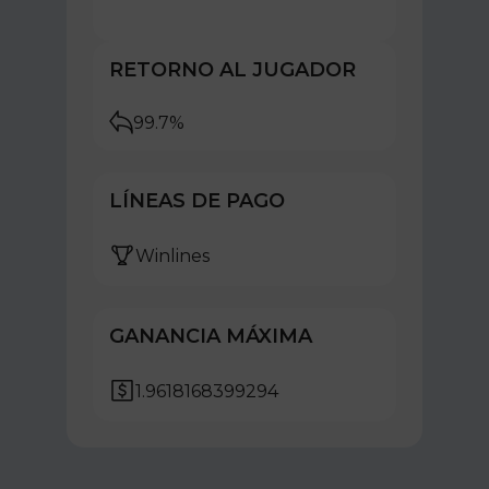
RETORNO AL JUGADOR
99.7%
LÍNEAS DE PAGO
Winlines
GANANCIA MÁXIMA
1.9618168399294