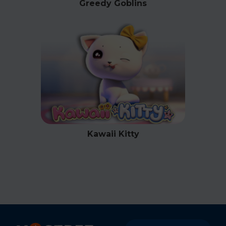
Greedy Goblins
Kawaii Kitty