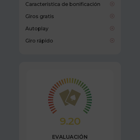
Característica de bonificación
Giros gratis
Autoplay
Giro rápido
9.20
EVALUACIÓN