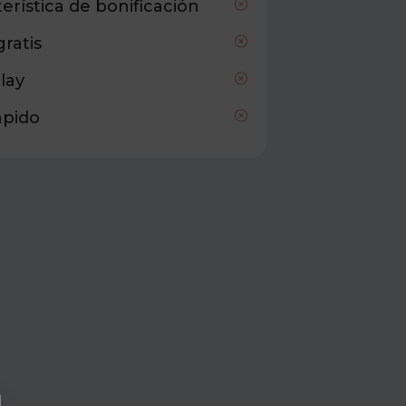
erística de bonificación
gratis
lay
ápido