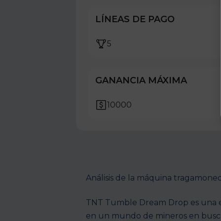
LÍNEAS DE PAGO
5
GANANCIA MÁXIMA
10000
Análisis de la máquina tragamo
TNT Tumble Dream Drop es una em
en un mundo de mineros en busca 