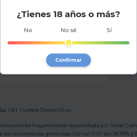
9.63
¿Tienes 18 años o más?
EVALUACIÓN
No
No sé
Sí
Confirmar
nedas TNT Tumble Dream Drop
ocionante tragamonedas desarrollada por Relax Gami
de recompensas generosas. Con un RTP del 96.99% y 5 