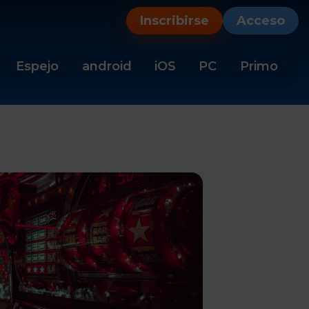
Inscribirse
Acceso
Espejo
android
iOS
PC
Primo