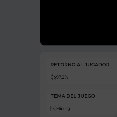
RETORNO AL JUGADOR
97.2%
TEMA DEL JUEGO
Mining