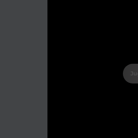
c
t
Ju