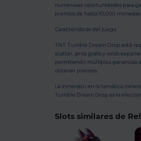
numerosas oportunidades para gana
premios de hasta 10,000 monedas
Características del juego
TNT Tumble Dream Drop está replet
scatter, giros gratis y wilds expan
permitiendo múltiples ganancias e
obtener premios.
La inmersión en la temática miner
Tumble Dream Drop es la elección 
Slots similares de R