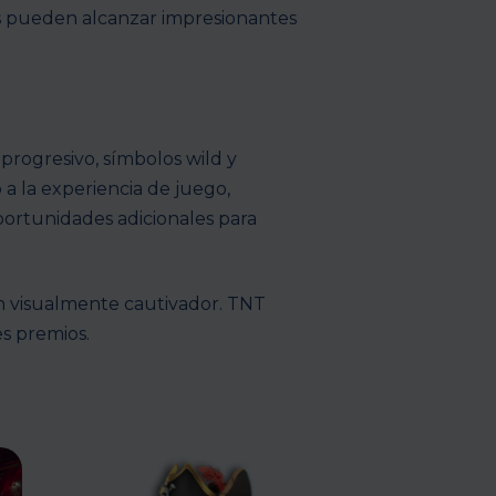
es pueden alcanzar impresionantes
progresivo, símbolos wild y
 a la experiencia de juego,
portunidades adicionales para
én visualmente cautivador. TNT
s premios.