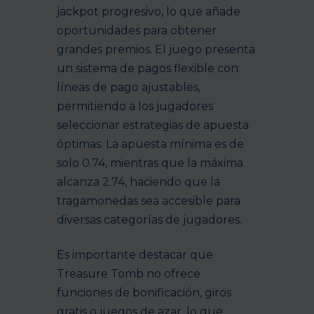
jackpot progresivo, lo que añade
oportunidades para obtener
grandes premios. El juego presenta
un sistema de pagos flexible con
líneas de pago ajustables,
permitiendo a los jugadores
seleccionar estrategias de apuesta
óptimas. La apuesta mínima es de
solo 0.74, mientras que la máxima
alcanza 2.74, haciendo que la
tragamonedas sea accesible para
diversas categorías de jugadores.
Es importante destacar que
Treasure Tomb no ofrece
funciones de bonificación, giros
gratis o juegos de azar, lo que