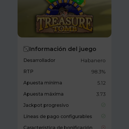
Información del juego
Desarrollador
Habanero
RTP
98.3%
Apuesta mínima
5.12
Apuesta máxima
3.73
Jackpot progresivo
Líneas de pago configurables
Característica de bonificación