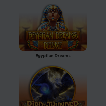
Egyptian Dreams