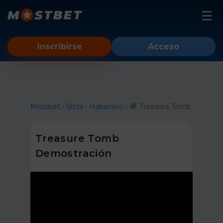
Mostbet
Inscribirse
Acceso
Tragamonedas
Cuenta
Aviator
Instrucción
Mostbet
›
Slots
›
Habanero
›
Treasure Tomb
Espejo
android
Treasure Tomb
iOS
Demostración
PC
Primo