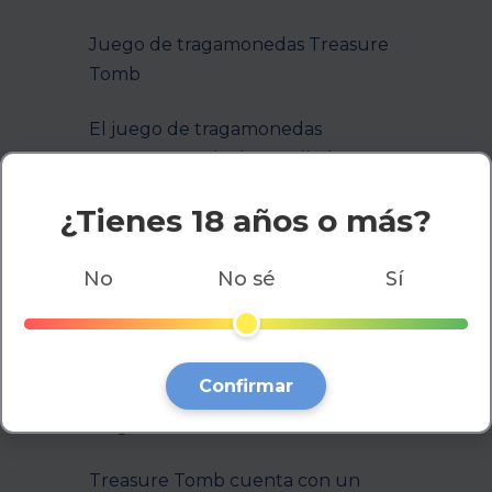
Juego de tragamonedas Treasure
Tomb
El juego de tragamonedas
Treasure Tomb, desarrollado por
Habanero, ofrece una experiencia
¿Tienes 18 años o más?
única sumergiendo a los jugadores
en un mundo de tesoros y
No
No sé
Sí
aventuras. Con un RTP (retorno al
jugador) del 97.02%, este slot atrae
tanto a principiantes como a
jugadores experimentados,
Confirmar
garantizando una alta probabilidad
de ganar.
Treasure Tomb cuenta con un