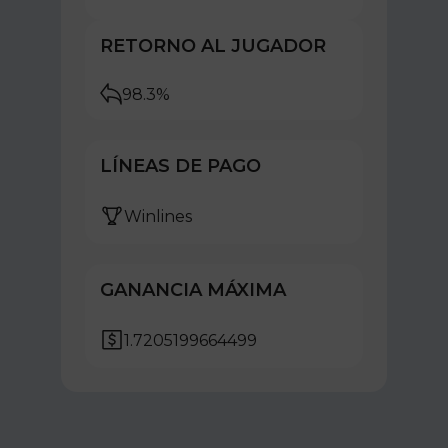
RETORNO AL JUGADOR
98.3%
LÍNEAS DE PAGO
Winlines
GANANCIA MÁXIMA
1.7205199664499