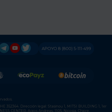
APOYO
8 (800) 5-111-499
rvados.
HE 352364. Dirección legal: Stasinou 1, MITSI BUILDING 1, 1er
SINESS CENTER, Agios Andreas, 1105, Nicosia, Chipre.