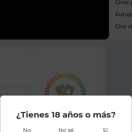
Giros 
Autop
Giro r
9.44
¿Tienes 18 años o más?
EVALUACIÓN
No
No sé
Sí