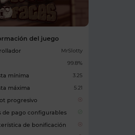
ormación del juego
rollador
MrSlotty
99.8%
ta mínima
3.25
ta máxima
5.21
ot progresivo
s de pago configurables
erística de bonificación