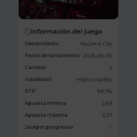
Información del juego
Desarrollador
NoLimit City
Fecha de lanzamiento
2025-06-05
Carretes
5
Volatilidad
High volatility
RTP
99.7%
Apuesta mínima
2.69
Apuesta máxima
5.57
Jackpot progresivo