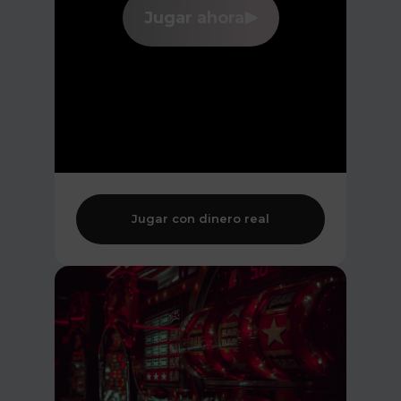
Jugar ahora
Jugar con dinero real