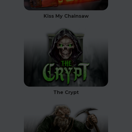
Kiss My Chainsaw
The Crypt