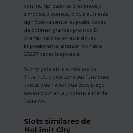
con multiplicadores crecientes y
símbolos dispersos, lo que aumenta
significativamente las posibilidades
de obtener grandes premios. El
premio máximo en este slot es
impresionante, alcanzando hasta
23237 veces la apuesta.
Sumérgete en la atmósfera de
True Kult y descubre sus funciones
únicas que hacen que cada juego
sea emocionante y potencialmente
lucrativo.
Slots similares de
NoLimit City