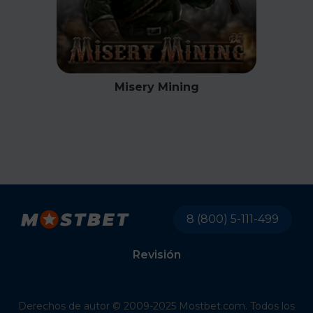
Misery Mining
8 (800) 5-111-499
Revisión
Derechos de autor © 2009-2025 Mostbet.com. Todos los