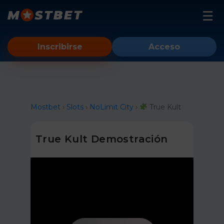
Mostbet
Inscribirse
Acceso
Tragamonedas
Cuenta
Aviator
Instrucción
Mostbet
›
Slots
›
NoLimit City
›
True Kult
Espejo
android
True Kult Demostración
iOS
PC
Primo