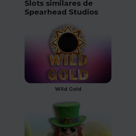
Slots similares de
Spearhead Studios
Wild Gold