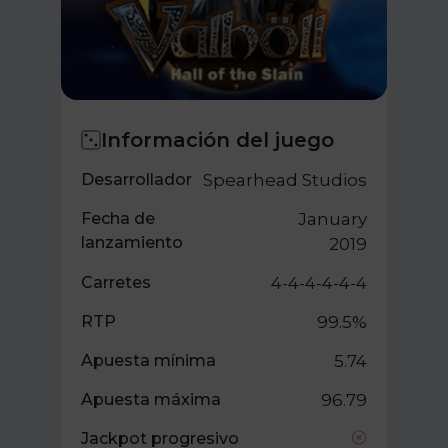
Información del juego
Desarrollador
Spearhead Studios
Fecha de
January
lanzamiento
2019
Carretes
4-4-4-4-4-4
RTP
99.5%
Apuesta mínima
5.74
Apuesta máxima
96.79
Jackpot progresivo