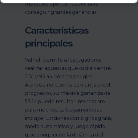
múltiples oportunidades para
conseguir grandes ganancias.
Características
principales
Valhöll permite a los jugadores
realizar apuestas que oscilan entre
2.31 y 93.44 dólares por giro.
Aunque no cuenta con un jackpot
progresivo, su máxima ganancia de
53.14 puede resultar interesante
para muchos. La tragamonedas
incluye funciones como giros gratis,
modo automático y juego rápido,
que enriquecen la dinámica del