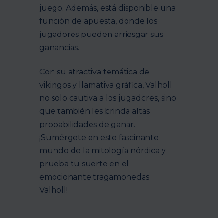
juego. Además, está disponible una
función de apuesta, donde los
jugadores pueden arriesgar sus
ganancias.
Con su atractiva temática de
vikingos y llamativa gráfica, Valhöll
no solo cautiva a los jugadores, sino
que también les brinda altas
probabilidades de ganar.
¡Sumérgete en este fascinante
mundo de la mitología nórdica y
prueba tu suerte en el
emocionante tragamonedas
Valhöll!