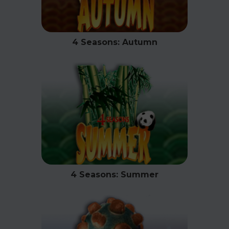
4 Seasons: Autumn
4 Seasons: Summer