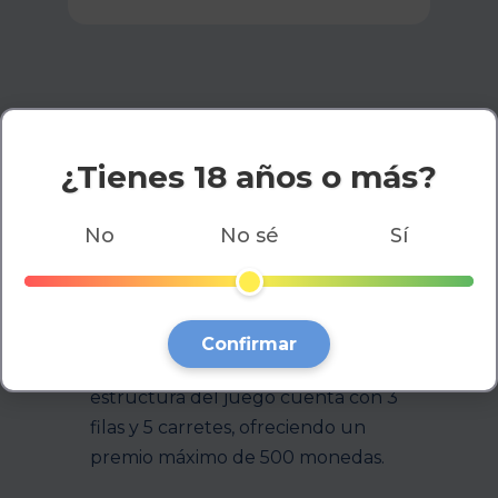
Reseña de la máquina
tragamonedas Valley of Kings
¿Tienes 18 años o más?
Valley of Kings es un fascinante
No
No sé
Sí
tragamonedas creado por la
empresa Maverick, lanzado en junio
de 2020. Este juego cautiva a los
jugadores con un alto retorno al
Confirmar
jugador (RTP) del 96.15%. La
estructura del juego cuenta con 3
filas y 5 carretes, ofreciendo un
premio máximo de 500 monedas.