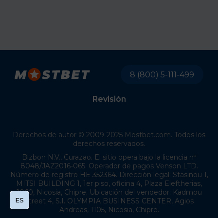
8 (800) 5-111-499
Revisión
Derechos de autor © 2009-2025 Mostbet.com. Todos los
derechos reservados.
Bizbon N.V., Curazao. El sitio opera bajo la licencia nº
8048/JAZ2016-065. Operador de pagos Venson LTD.
Número de registro HE 352364. Dirección legal: Stasinou 1,
MITSI BUILDING 1, 1er piso, oficina 4, Plaza Eleftherias,
1060, Nicosia, Chipre. Ubicación del vendedor: Kadmou
ES
Street 4, S.I. OLYMPIA BUSINESS CENTER, Agios
Andreas, 1105, Nicosia, Chipre.