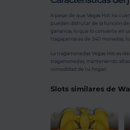
A pesar de que Vegas Hot no cuenta
pueden disfrutar de la función de 
ganancia, lo que lo convierte en u
tragaperras es de 340 monedas, l
La tragamonedas Vegas Hot es ideal
tragamonedas, manteniendo altas p
comodidad de tu hogar!
Slots similares de W