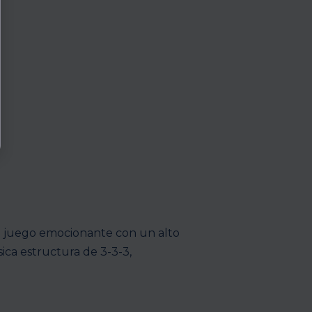
e juego emocionante con un alto
ica estructura de 3-3-3,