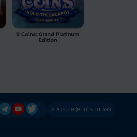
9 Coins: Grand Platinum
Edition
APOYO
8 (800) 5-111-499