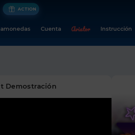
ACTION
Mostbet
Aviator
gamonedas
Cuenta
Instrucción
ru
Tragamonedas
uk
Cuenta
Aviator
uk
pt
Instrucción
pl
Espejo
android
bn
t Demostración
iOS
fr
PC
no
Primo
hu
ar