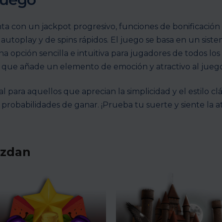
 con un jackpot progresivo, funciones de bonificación o 
autoplay y de spins rápidos. El juego se basa en un sist
na opción sencilla e intuitiva para jugadores de todos lo
o que añade un elemento de emoción y atractivo al jueg
 para aquellos que aprecian la simplicidad y el estilo cl
robabilidades de ganar. ¡Prueba tu suerte y siente la a
azdan