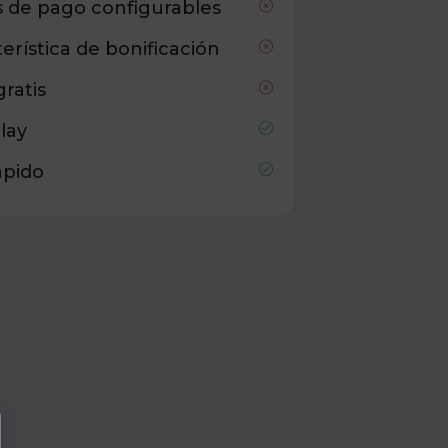
s de pago configurables
erística de bonificación
gratis
lay
ápido