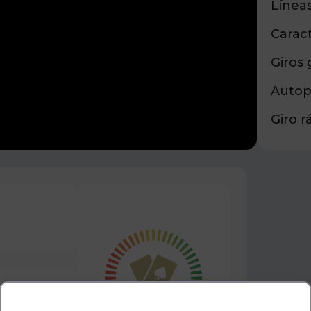
Línea
Caract
Giros 
Autop
Giro r