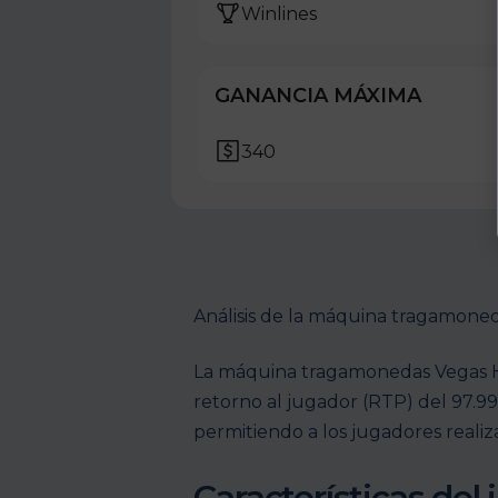
Winlines
GANANCIA MÁXIMA
340
Análisis de la máquina tragamone
La máquina tragamonedas Vegas Ho
retorno al jugador (RTP) del 97.99
permitiendo a los jugadores realiza
Características del