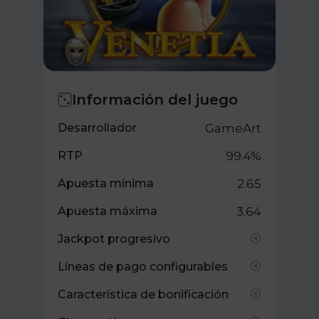
Información del juego
Desarrollador
GameArt
RTP
99.4%
Apuesta mínima
2.65
Apuesta máxima
3.64
Jackpot progresivo
Líneas de pago configurables
Característica de bonificación