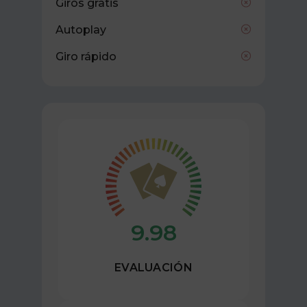
Giros gratis
Autoplay
Giro rápido
9.98
EVALUACIÓN