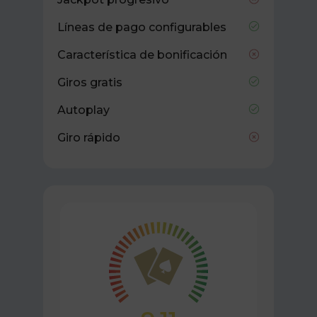
Líneas de pago configurables
Característica de bonificación
Giros gratis
Autoplay
Giro rápido