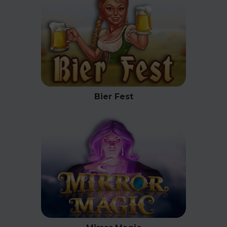
Bier Fest