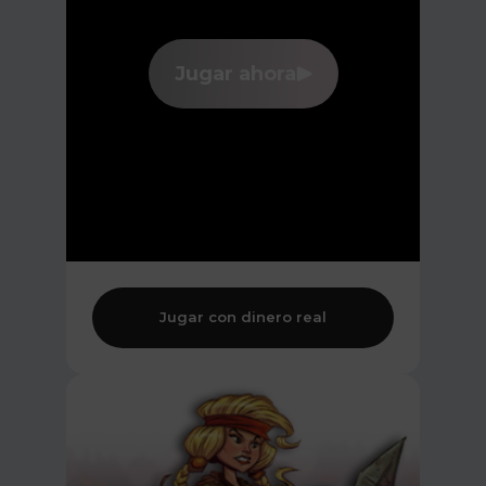
Jugar ahora
Jugar con dinero real