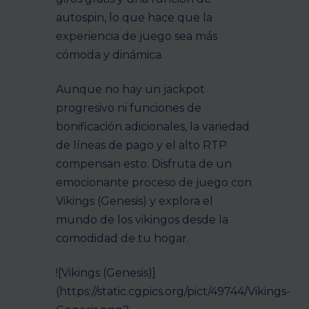
autospin, lo que hace que la
experiencia de juego sea más
cómoda y dinámica.
Aunque no hay un jackpot
progresivo ni funciones de
bonificación adicionales, la variedad
de líneas de pago y el alto RTP
compensan esto. Disfruta de un
emocionante proceso de juego con
Vikings (Genesis) y explora el
mundo de los vikingos desde la
comodidad de tu hogar.
![Vikings (Genesis)]
(https://static.cgpics.org/pict/49744/Vikings-