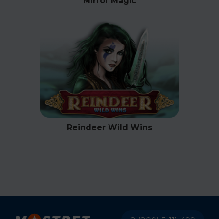
Mirror Magic
Reindeer Wild Wins