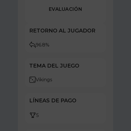
EVALUACIÓN
RETORNO AL JUGADOR
96.8%
TEMA DEL JUEGO
Vikings
LÍNEAS DE PAGO
5