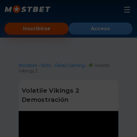
Mostbet
Inscribirse
Acceso
Tragamonedas
Cuenta
Aviator
Instrucción
Mostbet
›
Slots
›
Relax Gaming
›
Volatile
Vikings 2
Espejo
android
Volatile Vikings 2
iOS
Demostración
PC
Primo