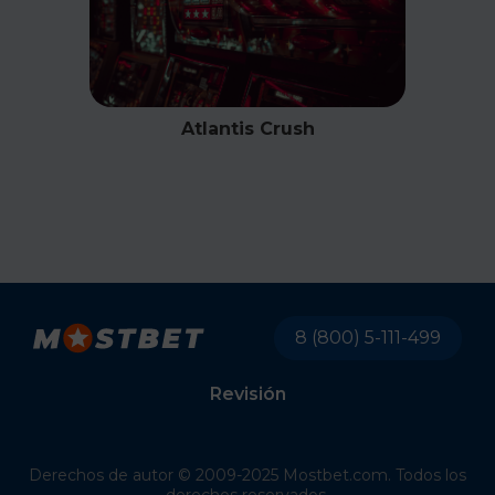
Atlantis Crush
8 (800) 5-111-499
Revisión
Derechos de autor © 2009-2025 Mostbet.com. Todos los
derechos reservados.