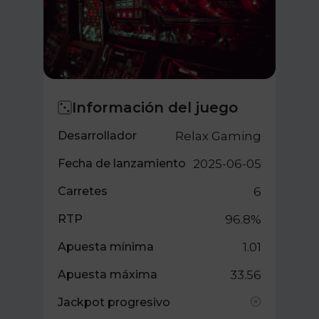
Información del juego
Desarrollador
Relax Gaming
Fecha de lanzamiento
2025-06-05
Carretes
6
RTP
96.8%
Apuesta mínima
1.01
Apuesta máxima
33.56
Jackpot progresivo