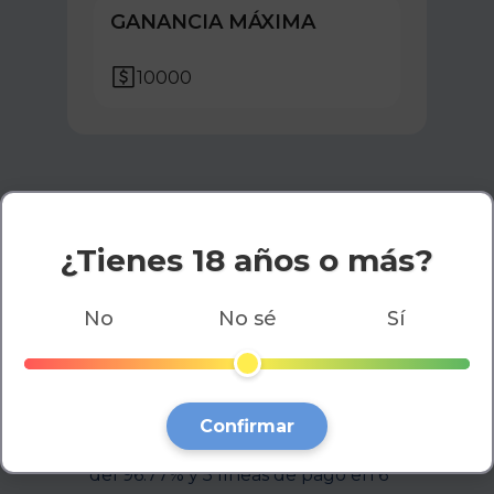
GANANCIA MÁXIMA
10000
Revisión de la máquina
¿Tienes 18 años o más?
tragamonedas Volatile Vikings 2
No
No sé
Sí
La máquina tragamonedas Volatile
Vikings 2 de Relax Gaming invita a
los jugadores a embarcarse en una
emocionante aventura en el
Confirmar
mundo de los vikingos. Con un RTP
del 96.77% y 5 líneas de pago en 6