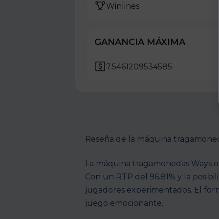
Winlines
GANANCIA MÁXIMA
7.5461209534585
Reseña de la máquina tragamoned
La máquina tragamonedas Ways of
Con un RTP del 96.81% y la posibil
jugadores experimentados. El form
juego emocionante.