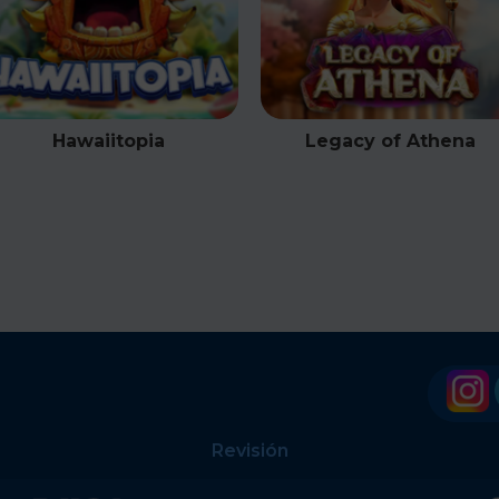
Hawaiitopia
Legacy of Athena
Revisión