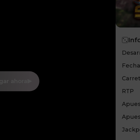
cs
tr
Inf
Desar
Fecha
Carre
gar ahora
RTP
Apues
Apues
Jackp