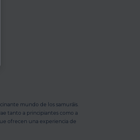
cinante mundo de los samuráis.
rae tanto a principiantes como a
 que ofrecen una experiencia de