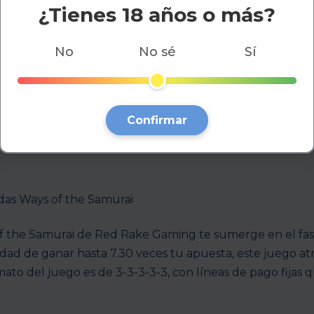
9.88
¿Tienes 18 años o más?
No
No sé
Sí
EVALUACIÓN
Confirmar
as Ways of the Samurai
 the Samurai de Red Rake Gaming te sumerge en el fas
idad de ganar hasta 7.30 veces tu apuesta, este juego at
ato del juego es de 3-3-3-3-3, con líneas de pago fijas