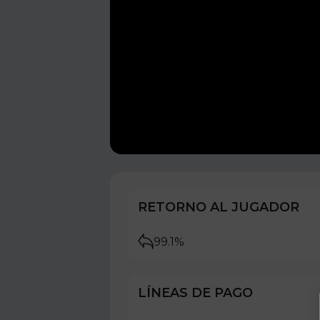
RETORNO AL JUGADOR
99.1%
LÍNEAS DE PAGO