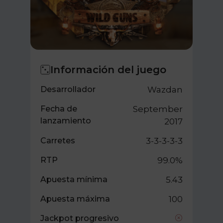
Información del juego
Desarrollador
Wazdan
Fecha de
September
lanzamiento
2017
Carretes
3-3-3-3-3
RTP
99.0%
Apuesta mínima
5.43
Apuesta máxima
100
Jackpot progresivo