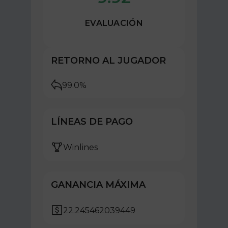
EVALUACIÓN
RETORNO AL JUGADOR
99.0%
LÍNEAS DE PAGO
Winlines
GANANCIA MÁXIMA
22.245462039449