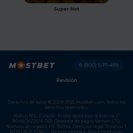
Super Hot
8 (800) 5-111-499
Revisión
Derechos de autor © 2009-2025 Mostbet.com. Todos los
derechos reservados.
Bizbon N.V., Curazao. El sitio opera bajo la licencia nº
8048/JAZ2016-065. Operador de pagos Venson LTD.
Número de registro HE 352364. Dirección legal: Stasinou 1,
MITSI BUILDING 1, 1er piso, oficina 4, Plaza Eleftherias,