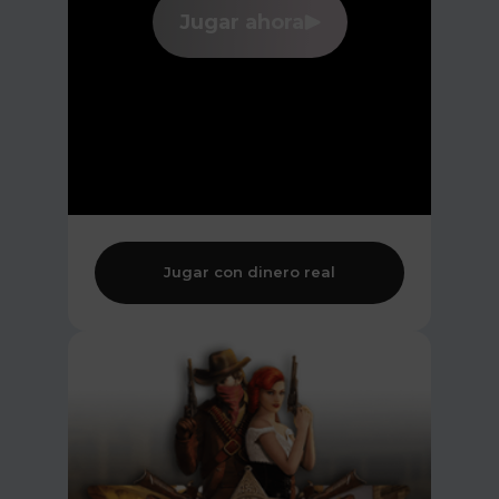
Jugar ahora
Jugar con dinero real