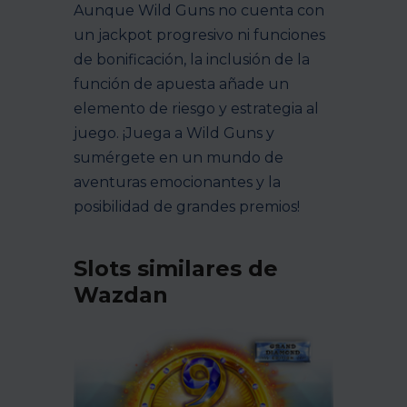
Aunque Wild Guns no cuenta con
un jackpot progresivo ni funciones
de bonificación, la inclusión de la
función de apuesta añade un
elemento de riesgo y estrategia al
juego. ¡Juega a Wild Guns y
sumérgete en un mundo de
aventuras emocionantes y la
posibilidad de grandes premios!
Slots similares de
Wazdan