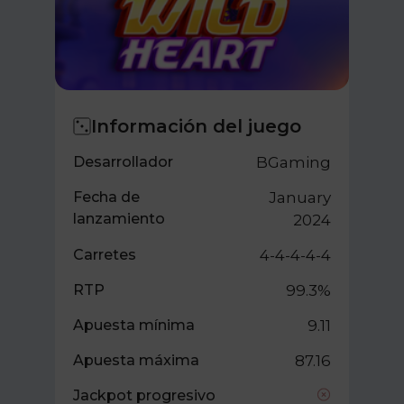
Información del juego
Desarrollador
BGaming
Fecha de
January
lanzamiento
2024
Carretes
4-4-4-4-4
RTP
99.3%
Apuesta mínima
9.11
Apuesta máxima
87.16
Jackpot progresivo