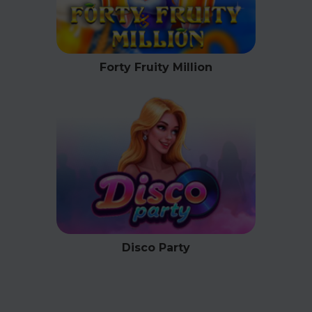
Forty Fruity Million
Disco Party