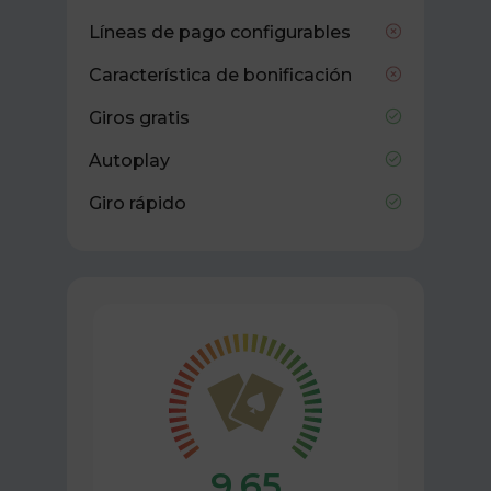
Líneas de pago configurables
Característica de bonificación
Giros gratis
Autoplay
Giro rápido
9.65