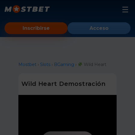
Mostbet
Inscribirse
Acceso
Tragamonedas
Cuenta
Aviator
Instrucción
Mostbet
›
Slots
›
BGaming
›
Wild Heart
Espejo
android
Wild Heart Demostración
iOS
PC
Primo