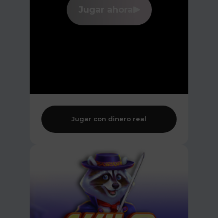
Jugar ahora
Jugar con dinero real