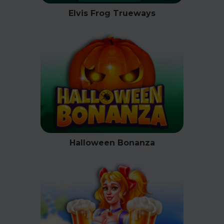
Elvis Frog Trueways
Halloween Bonanza