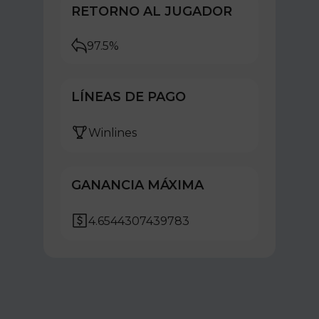
RETORNO AL JUGADOR
97.5%
LÍNEAS DE PAGO
Winlines
GANANCIA MÁXIMA
4.6544307439783