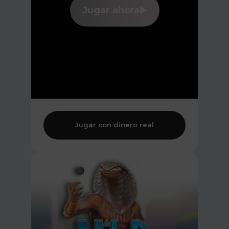
Jugar ahora
Jugar con dinero real