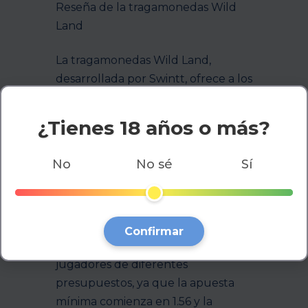
Reseña de la tragamonedas Wild
Land
La tragamonedas Wild Land,
desarrollada por Swintt, ofrece a los
jugadores una experiencia única en
el mundo de los juegos de azar.
¿Tienes 18 años o más?
Con un RTP del 95.83%, este slot
garantiza un emocionante proceso
No
No sé
Sí
de juego y la posibilidad de ganar
hasta 2.43 veces la apuesta. Wild
Land se destaca por su sistema de
pagos fijo en las líneas de pago, lo
Confirmar
que lo hace accesible para
jugadores de diferentes
presupuestos, ya que la apuesta
mínima comienza en 1.56 y la