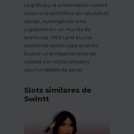
La gráfica y la ambientación sonora
crean una atmósfera de naturaleza
salvaje, sumergiendo a los
jugadores en un mundo de
aventuras. Wild Land es una
excelente opción para quienes
buscan una tragamonedas de
calidad con reglas simples y
oportunidades de ganar.
Slots similares de
Swintt