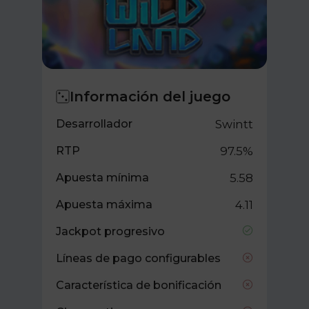
Información del juego
Desarrollador
Swintt
RTP
97.5%
Apuesta mínima
5.58
Apuesta máxima
4.11
Jackpot progresivo
Líneas de pago configurables
Característica de bonificación