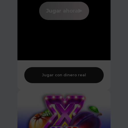
Jugar ahora
Jugar con dinero real