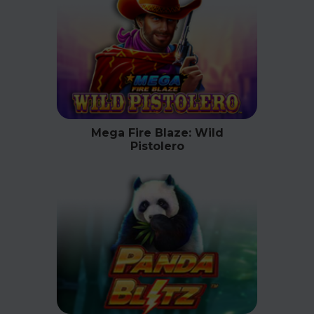
Mega Fire Blaze: Wild
Pistolero