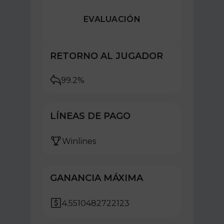
EVALUACIÓN
RETORNO AL JUGADOR
99.2%
LÍNEAS DE PAGO
Winlines
GANANCIA MÁXIMA
4.5510482722123