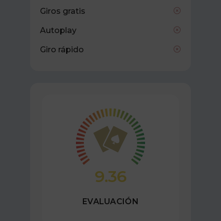
Giros gratis
Autoplay
Giro rápido
9.36
EVALUACIÓN