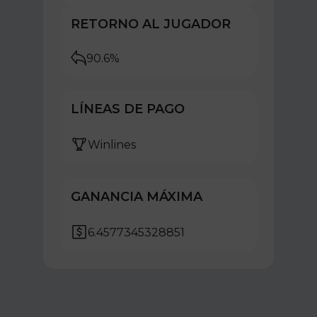
RETORNO AL JUGADOR
90.6%
LÍNEAS DE PAGO
Winlines
GANANCIA MÁXIMA
6.4577345328851