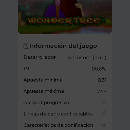
Información del juego
Desarrollador
Amusnet (EGT)
RTP
90.6%
Apuesta mínima
8.31
Apuesta máxima
7.55
Jackpot progresivo
Líneas de pago configurables
Característica de bonificación