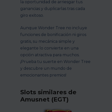
la oportunidad de arriesgar tus
ganancias y duplicarlas tras cada
giro exitoso.
Aunque Wonder Tree no incluye
funciones de bonificación ni giros
gratis, su mecánica simple y
elegante lo convierte en una
opción atractiva para muchos.
¡Prueba tu suerte en Wonder Tree
y descubre un mundo de
emocionantes premios!
Slots similares de
Amusnet (EGT)