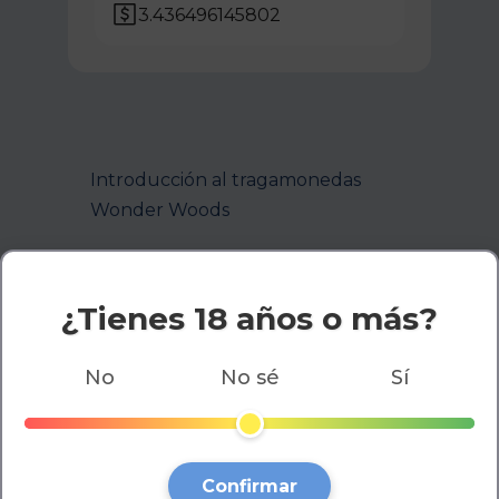
3.436496145802
Introducción al tragamonedas
Wonder Woods
Wonder Woods es un emocionante
tragamonedas creado por el
¿Tienes 18 años o más?
desarrollador Just For The Win,
lanzado en febrero de 2020. Con
No
No sé
Sí
un RTP del 96.99% y la posibilidad
de ganar hasta 2.91x, este juego
atrae a los jugadores con su
temática cautivadora y su interfaz
Confirmar