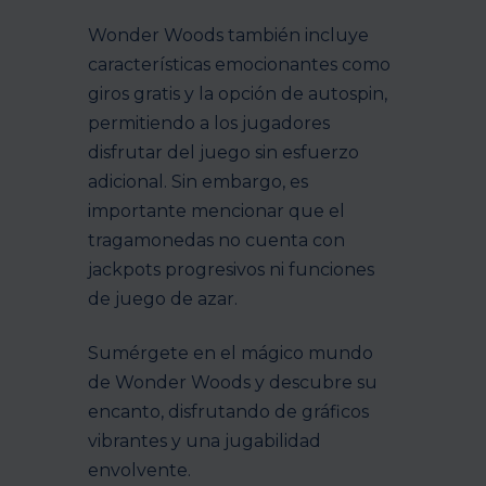
Wonder Woods también incluye
características emocionantes como
giros gratis y la opción de autospin,
permitiendo a los jugadores
disfrutar del juego sin esfuerzo
adicional. Sin embargo, es
importante mencionar que el
tragamonedas no cuenta con
jackpots progresivos ni funciones
de juego de azar.
Sumérgete en el mágico mundo
de Wonder Woods y descubre su
encanto, disfrutando de gráficos
vibrantes y una jugabilidad
envolvente.