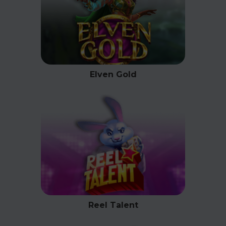
Elven Gold
Reel Talent