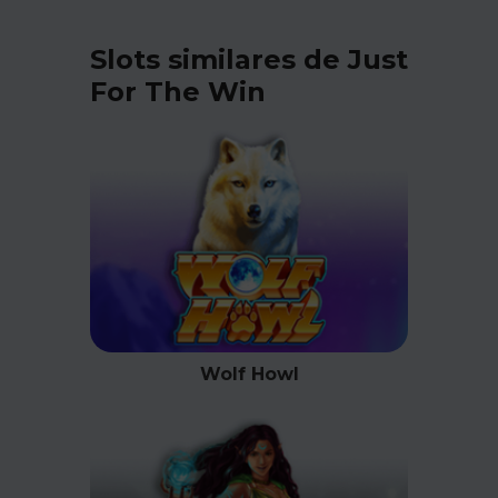
Slots similares de Just
For The Win
Wolf Howl