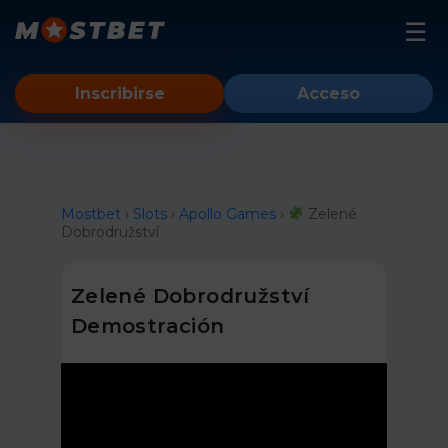
Mostbet
Inscribirse
Acceso
Tragamonedas
Cuenta
Aviator
Instrucción
Mostbet
›
Slots
›
Apollo Games
›
Zelené
Dobrodružství
Espejo
android
Zelené Dobrodružství
iOS
Demostración
PC
Primo