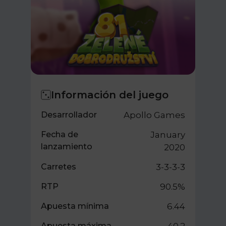
Información del juego
Desarrollador
Apollo Games
Fecha de
January
lanzamiento
2020
Carretes
3-3-3-3
RTP
90.5%
Apuesta mínima
6.44
Apuesta máxima