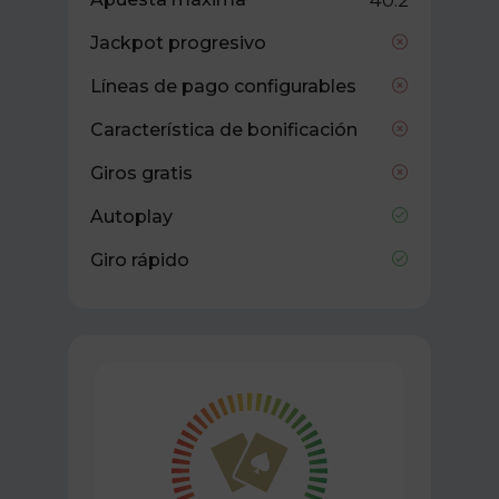
40.2
Jackpot progresivo
Líneas de pago configurables
Característica de bonificación
Giros gratis
Autoplay
Giro rápido