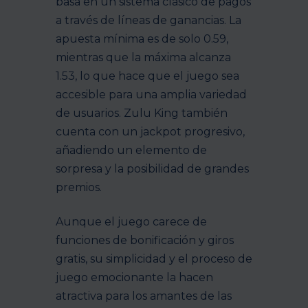
basa en un sistema clásico de pagos
a través de líneas de ganancias. La
apuesta mínima es de solo 0.59,
mientras que la máxima alcanza
1.53, lo que hace que el juego sea
accesible para una amplia variedad
de usuarios. Zulu King también
cuenta con un jackpot progresivo,
añadiendo un elemento de
sorpresa y la posibilidad de grandes
premios.
Aunque el juego carece de
funciones de bonificación y giros
gratis, su simplicidad y el proceso de
juego emocionante la hacen
atractiva para los amantes de las