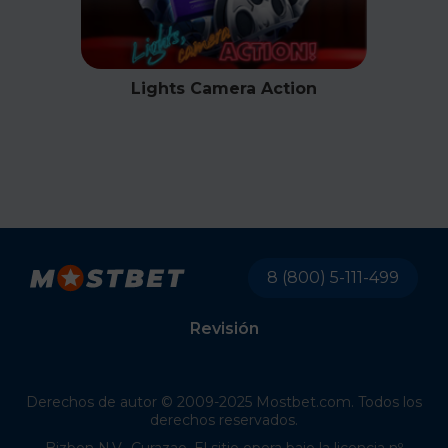
Lights Camera Action
8 (800) 5-111-499
Revisión
Derechos de autor © 2009-2025 Mostbet.com. Todos los
derechos reservados.
Bizbon N.V., Curazao. El sitio opera bajo la licencia nº