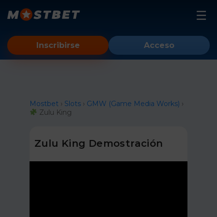
Mostbet
Inscribirse
Acceso
Tragamonedas
Cuenta
Aviator
Instrucción
Mostbet
›
Slots
›
GMW (Game Media Works)
›
Zulu King
Espejo
android
Zulu King Demostración
iOS
PC
Primo