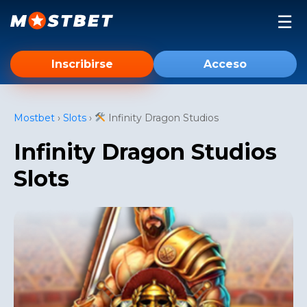
Mostbet
Inscribirse
Acceso
Tragamonedas
Cuenta
Aviator
Mostbet
›
Slots
›
Infinity Dragon Studios
Instrucción
Infinity Dragon Studios
Espejo
Slots
android
iOS
PC
Primo