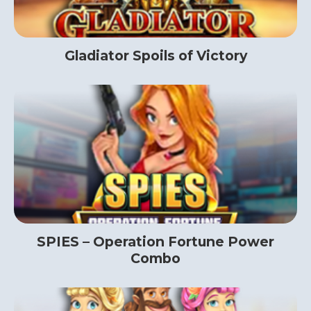
Gladiator Spoils of Victory
SPIES – Operation Fortune Power
Combo