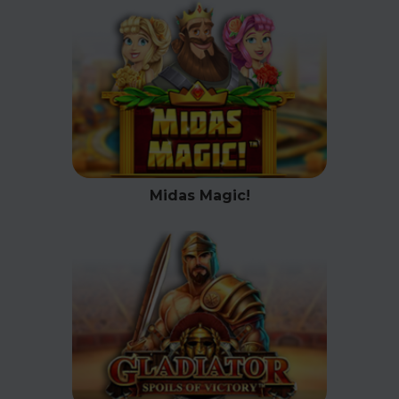
Midas Magic!