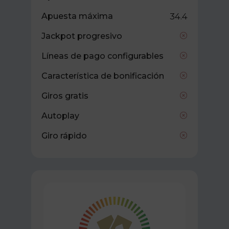
Apuesta máxima
34.4
Jackpot progresivo
Líneas de pago configurables
Característica de bonificación
Giros gratis
Autoplay
Giro rápido