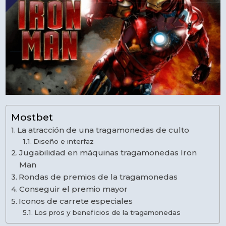
Mostbet
La atracción de una tragamonedas de culto
Diseño e interfaz
Jugabilidad en máquinas tragamonedas Iron
Man
Rondas de premios de la tragamonedas
Conseguir el premio mayor
Iconos de carrete especiales
Los pros y beneficios de la tragamonedas