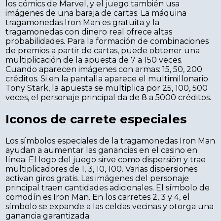
los cómics de Marvel, y el juego también usa
imágenes de una baraja de cartas. La máquina
tragamonedas Iron Man es gratuita y la
tragamonedas con dinero real ofrece altas
probabilidades. Para la formación de combinaciones
de premios a partir de cartas, puede obtener una
multiplicación de la apuesta de 7 a 150 veces.
Cuando aparecen imágenes con armas: 15, 50, 200
créditos. Si en la pantalla aparece el multimillonario
Tony Stark, la apuesta se multiplica por 25, 100, 500
veces, el personaje principal da de 8 a 5000 créditos.
Iconos de carrete especiales
Los símbolos especiales de la tragamonedas Iron Man
ayudan a aumentar las ganancias en el casino en
línea. El logo del juego sirve como dispersión y trae
multiplicadores de 1, 3, 10, 100. Varias dispersiones
activan giros gratis. Las imágenes del personaje
principal traen cantidades adicionales. El símbolo de
comodín es Iron Man. En los carretes 2, 3 y 4, el
símbolo se expande a las celdas vecinas y otorga una
ganancia garantizada.