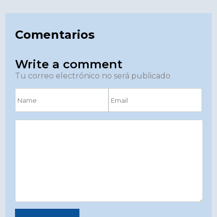
Comentarios
Write a comment
Tu correo electrónico no será publicado