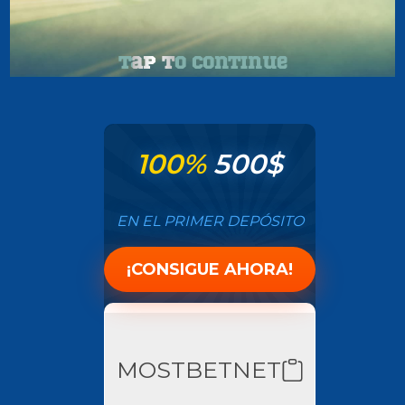
100%
500$
EN EL PRIMER DEPÓSITO
¡CONSIGUE AHORA!
MOSTBETNET