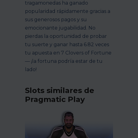
tragamonedas ha ganado
popularidad rápidamente gracias a
sus generosos pagos y su
emocionante jugabilidad. No
pierdas la oportunidad de probar
tu suerte y ganar hasta 6.82 veces
tu apuesta en 7 Clovers of Fortune
— ¡la fortuna podría estar de tu
lado!
Slots similares de
Pragmatic Play