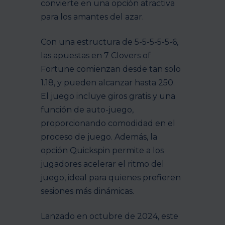
convierte en una opción atractiva
para los amantes del azar.
Con una estructura de 5-5-5-5-5-6,
las apuestas en 7 Clovers of
Fortune comienzan desde tan solo
1.18, y pueden alcanzar hasta 250.
El juego incluye giros gratis y una
función de auto-juego,
proporcionando comodidad en el
proceso de juego. Además, la
opción Quickspin permite a los
jugadores acelerar el ritmo del
juego, ideal para quienes prefieren
sesiones más dinámicas.
Lanzado en octubre de 2024, este