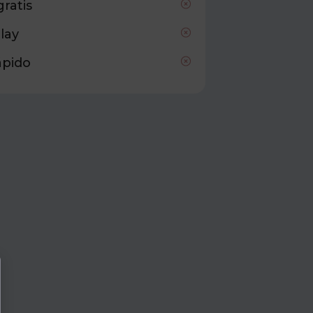
gratis
lay
ápido