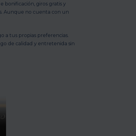
onificación, giros gratis y
res. Aunque no cuenta con un
o a tus propias preferencias.
go de calidad y entretenida sin