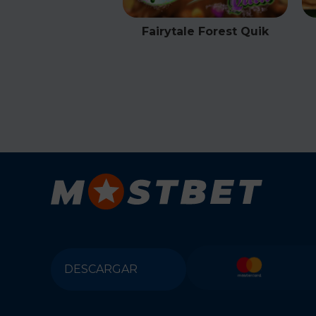
Fairytale Forest Quik
DESCARGAR