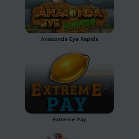
Anaconda Eye Rapids
Extreme Pay