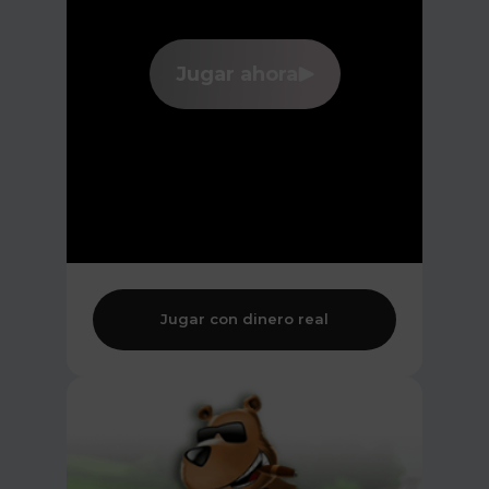
Jugar ahora
Jugar con dinero real