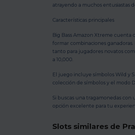
atrayendo a muchos entusiastas d
Características principales
Big Bass Amazon Xtreme cuenta co
formar combinaciones ganadoras. L
tanto para jugadores novatos com
a 10,000.
El juego incluye símbolos Wild y S
colección de símbolos y el modo D
Si buscas una tragamonedas con u
opción excelente para tu experien
Slots similares de Pr