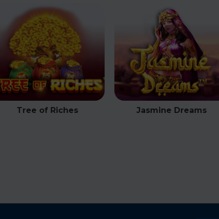
Tree of Riches
Jasmine Dreams