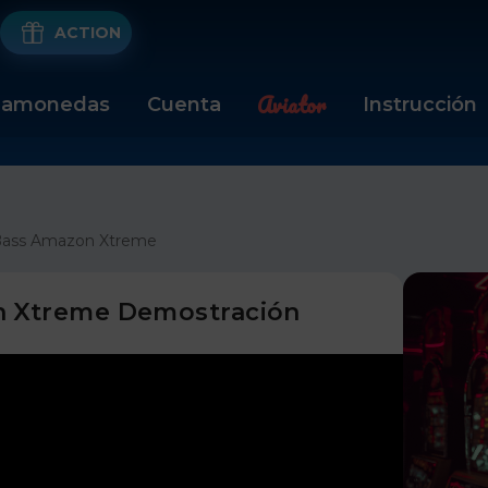
ACTION
Mostbet
Aviator
gamonedas
Cuenta
Instrucción
u
Tragamonedas
k
Cuenta
Aviator
k
t
Instrucción
Bass Amazon Xtreme
l
Espejo
android
n
n Xtreme Demostración
iOS
r
PC
o
Primo
u
r