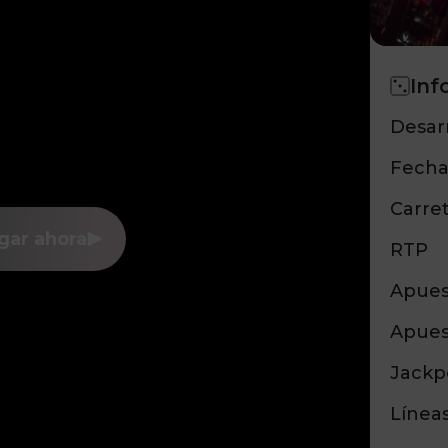
s
r
Inf
Desar
Fecha
Carre
gar ahora
RTP
Apues
Apues
Jackp
Línea