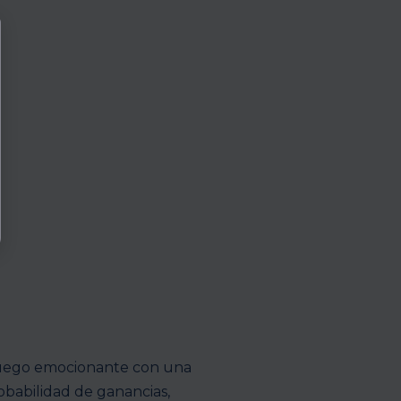
juego emocionante con una
obabilidad de ganancias,