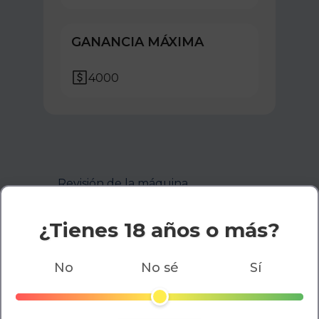
GANANCIA MÁXIMA
4000
Revisión de la máquina
tragamonedas Big Bass Bonanza
Megaways
¿Tienes 18 años o más?
Big Bass Bonanza Megaways es una
No
No sé
Sí
emocionante tragamonedas
desarrollada por Pragmatic Play
que sumerge a los jugadores en el