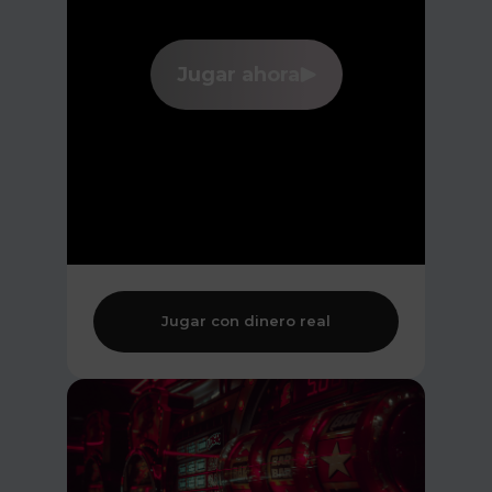
Jugar ahora
Jugar con dinero real