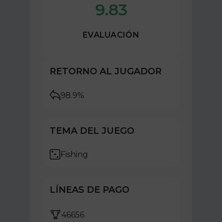
9.83
EVALUACIÓN
RETORNO AL JUGADOR
98.9%
TEMA DEL JUEGO
Fishing
LÍNEAS DE PAGO
46656