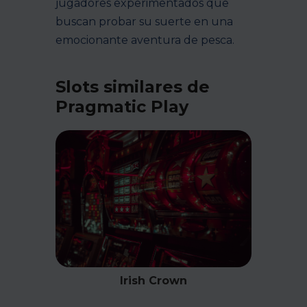
jugadores experimentados que
buscan probar su suerte en una
emocionante aventura de pesca.
Slots similares de
Pragmatic Play
Irish Crown