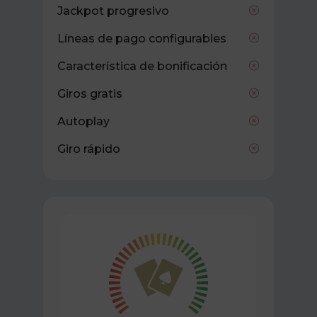
Jackpot progresivo
Líneas de pago configurables
Característica de bonificación
Giros gratis
Autoplay
Giro rápido