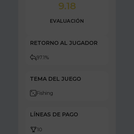
9.18
EVALUACIÓN
RETORNO AL JUGADOR
97.1%
TEMA DEL JUEGO
Fishing
LÍNEAS DE PAGO
10