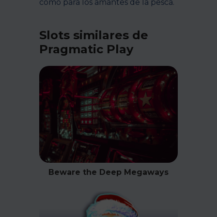
como para los amantes de la pesca.
Slots similares de
Pragmatic Play
Beware the Deep Megaways