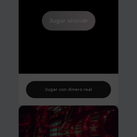
Jugar ahora
Jugar con dinero real