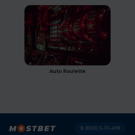
Auto Roulette
8 (800) 5-111-499