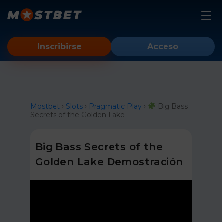
Mostbet
Inscribirse
Acceso
Tragamonedas
Cuenta
Aviator
Instrucción
Mostbet
›
Slots
›
Pragmatic Play
›
Big Bass
Secrets of the Golden Lake
Espejo
android
Big Bass Secrets of the
iOS
Golden Lake Demostración
PC
Primo