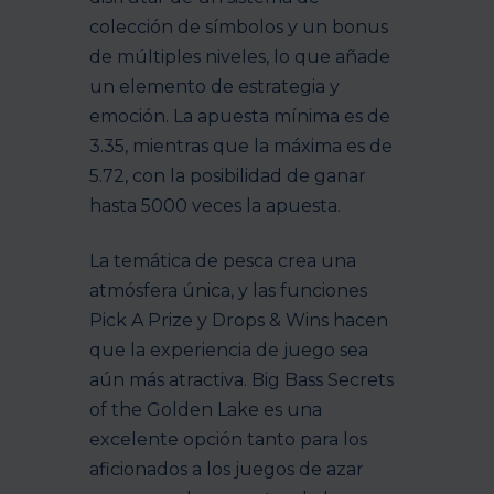
colección de símbolos y un bonus
de múltiples niveles, lo que añade
un elemento de estrategia y
emoción. La apuesta mínima es de
3.35, mientras que la máxima es de
5.72, con la posibilidad de ganar
hasta 5000 veces la apuesta.
La temática de pesca crea una
atmósfera única, y las funciones
Pick A Prize y Drops & Wins hacen
que la experiencia de juego sea
aún más atractiva. Big Bass Secrets
of the Golden Lake es una
excelente opción tanto para los
aficionados a los juegos de azar