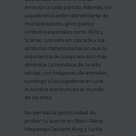
emoción a cada partida. Además, los
jugadores pueden beneficiarse de
multiplicadores, giros gratis y
símbolos especiales como Wild y
Scatter. Los wins en cascada y los
símbolos misteriosos hacen que la
experiencia de juego sea aún más
dinámica. La temática de la vida
salvaje, con imágenes de animales,
sumerge a los jugadores en una
auténtica aventura en el mundo
de los slots.
No pierdas la oportunidad de
probar tu suerte en Bison Rising
Megaways Jackpot King y lucha