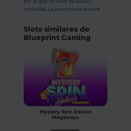
por el gran premio de 50000
monedas. ¡La aventura te espera!
Slots similares de
Blueprint Gaming
Mystery Spin Deluxe
Megaways