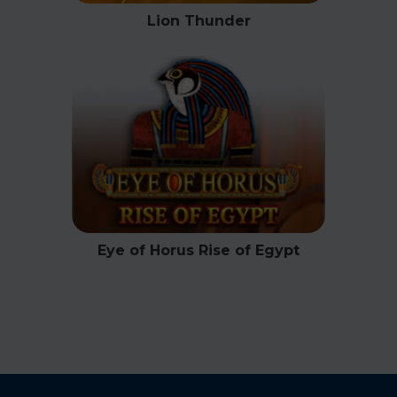
Lion Thunder
Eye of Horus Rise of Egypt