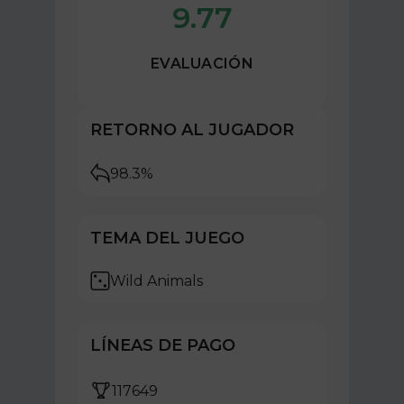
9.77
EVALUACIÓN
RETORNO AL JUGADOR
98.3%
TEMA DEL JUEGO
Wild Animals
LÍNEAS DE PAGO
117649