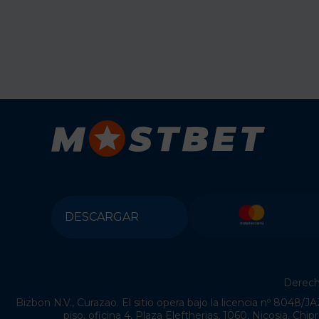
DESCARGAR
Derech
Bizbon N.V., Curazao. El sitio opera bajo la licencia nº 804
piso, oficina 4, Plaza Eleftherias, 1060, Nicosia, 