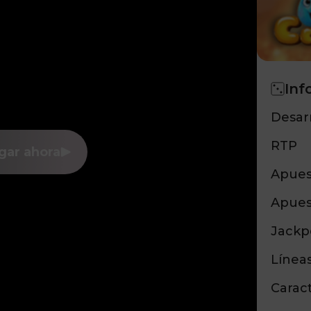
Inf
Desar
RTP
gar ahora
Apues
Apues
Jackp
Línea
Caract