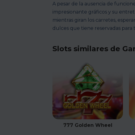
A pesar de la ausencia de funcione
impresionante gráficos y su entre
mientras giran los carretes, esper
dulces que tiene reservadas para t
Slots similares de Ga
777 Golden Wheel