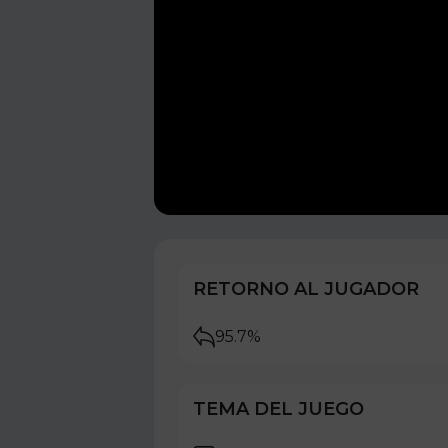
RETORNO AL JUGADOR
95.7%
TEMA DEL JUEGO