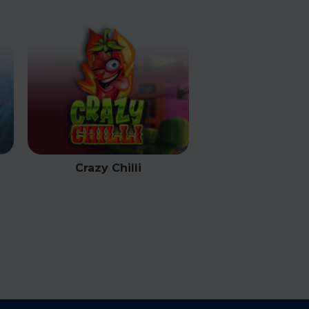
g
Crazy Chilli