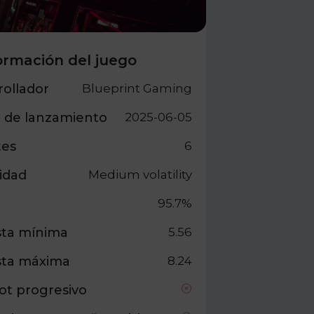
ormación del juego
rollador
Blueprint Gaming
 de lanzamiento
2025-06-05
tes
6
lidad
Medium volatility
95.7%
ta mínima
5.56
ta máxima
8.24
ot progresivo