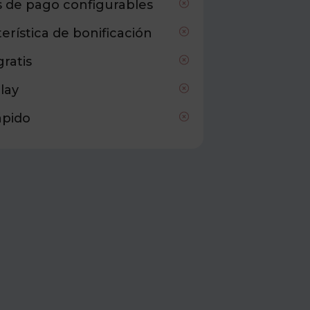
s de pago configurables
erística de bonificación
gratis
lay
ápido