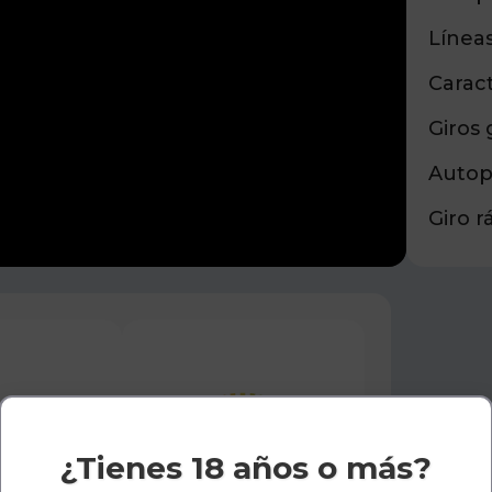
Línea
Caract
Giros 
Autop
Giro r
¿Tienes 18 años o más?