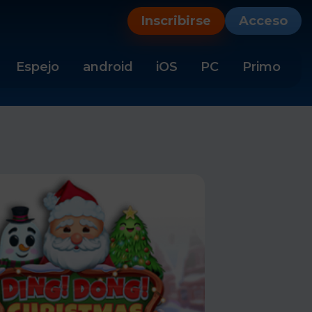
Inscribirse
Acceso
Espejo
android
iOS
PC
Primo