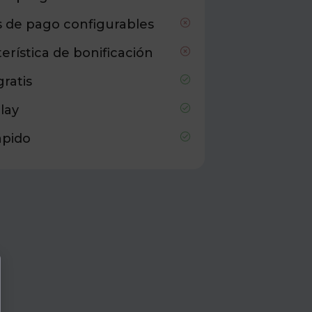
s de pago configurables
erística de bonificación
gratis
lay
ápido