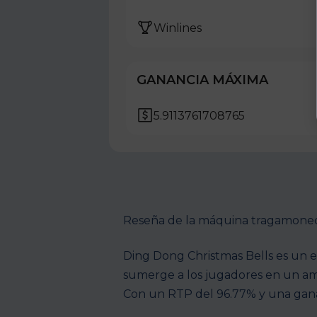
Winlines
GANANCIA MÁXIMA
5.9113761708765
Reseña de la máquina tragamoned
Ding Dong Christmas Bells es un 
sumerge a los jugadores en un amb
Con un RTP del 96.77% y una gan