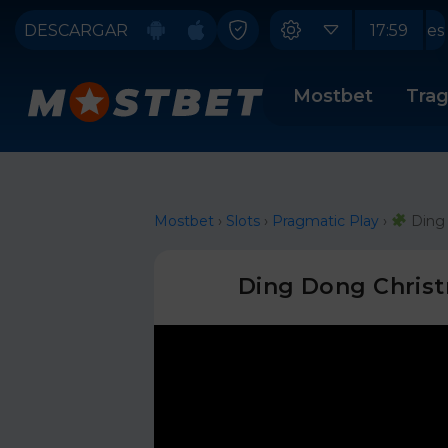
DESCARGAR
17:59
es
Mostbet
Tra
Mostbet
›
Slots
›
Pragmatic Play
›
Ding 
Ding Dong Christ