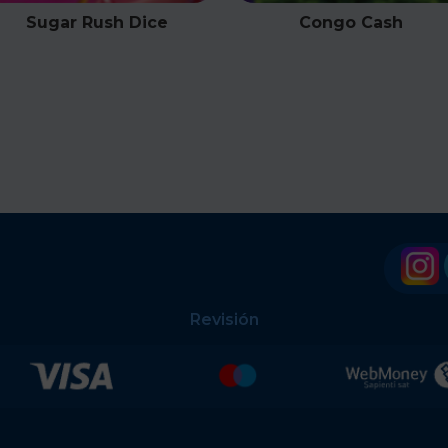
Sugar Rush Dice
Congo Cash
Revisión