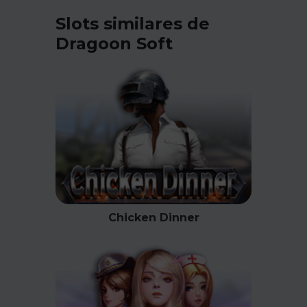
Slots similares de
Dragoon Soft
Chicken Dinner