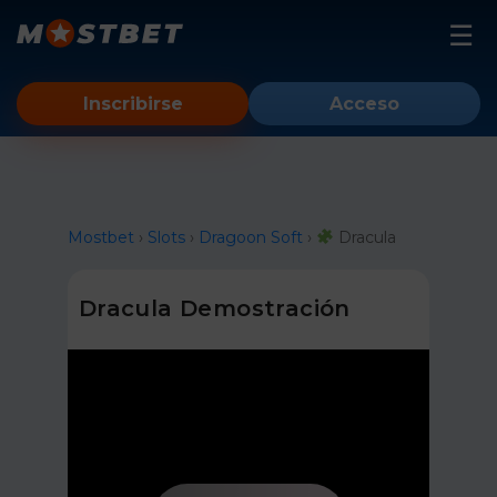
Mostbet
Inscribirse
Acceso
Tragamonedas
Cuenta
Aviator
Instrucción
Mostbet
›
Slots
›
Dragoon Soft
›
Dracula
Espejo
android
Dracula Demostración
iOS
PC
Primo