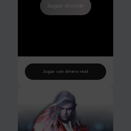
Jugar ahora
Jugar con dinero real