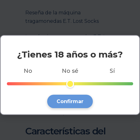
Reseña de la máquina
tragamonedas E.T. Lost Socks
La máquina tragamonedas E.T. Lost
Socks, creada por la compañía
¿Tienes 18 años o más?
Evoplay, ofrece a los jugadores una
experiencia de juego única con un
alto RTP del 99.04%. Este slot, que
No
No sé
Sí
sigue una mecánica clásica de pago
por líneas, garantiza un proceso de
juego emocionante, donde la
Confirmar
ganancia máxima puede alcanzar
hasta 1.62x tu apuesta.
Características del