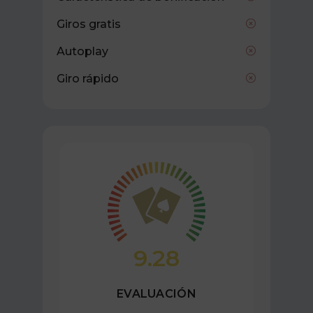
Giros gratis
Autoplay
Giro rápido
9.28
EVALUACIÓN