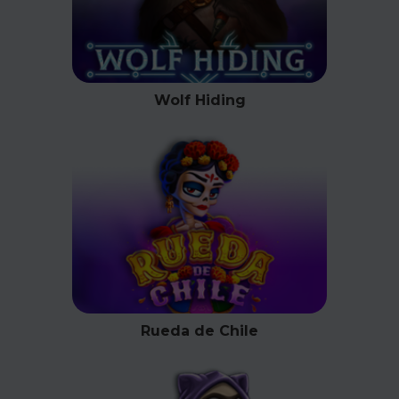
Wolf Hiding
Rueda de Chile