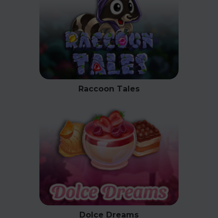
Raccoon Tales
Dolce Dreams