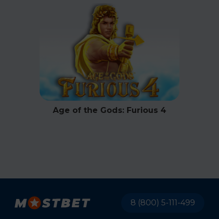
Age of the Gods: Furious 4
8 (800) 5-111-499