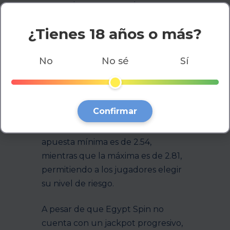
Juego de Tragamonedas Egypt
Spin
¿Tienes 18 años o más?
El juego de tragamonedas Egypt
Spin, creado por Skywind Group,
No
No sé
Sí
transporta a los jugadores a un
enigmático mundo del Antiguo
Egipto. Con un RTP de 3.1, este slot
Confirmar
ofrece una experiencia interesante
para los entusiastas del juego. La
apuesta mínima es de 2.54,
mientras que la máxima es de 2.81,
permitiendo a los jugadores elegir
su nivel de riesgo.
A pesar de que Egypt Spin no
cuenta con un jackpot progresivo,