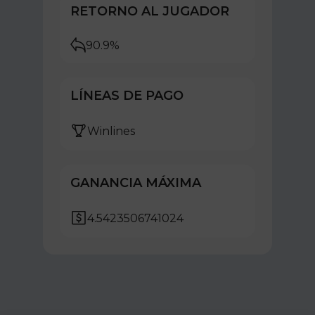
RETORNO AL JUGADOR
90.9%
LÍNEAS DE PAGO
Winlines
GANANCIA MÁXIMA
4.5423506741024