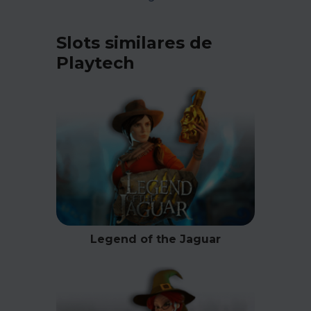
Slots similares de
Playtech
Legend of the Jaguar