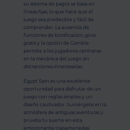
su sistema de pagos se basa en
líneas fijas, lo que hace que el
juego sea predecible y fácil de
comprender. La ausencia de
funciones de bonificación, giros
gratis y la opción de Gamble
permite a los jugadores centrarse
en la mecánica del juego sin
distracciones innecesarias.
Egypt Spin es una excelente
oportunidad para disfrutar de un
juego con reglas simples y un
diseño cautivador. Sumérgete en la
atmósfera de antiguas aventuras y
prueba tu suerte en esta
emocionante tragamonedas.