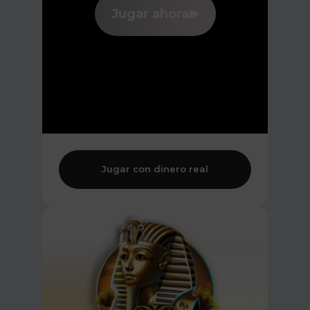
Jugar ahora
Jugar con dinero real