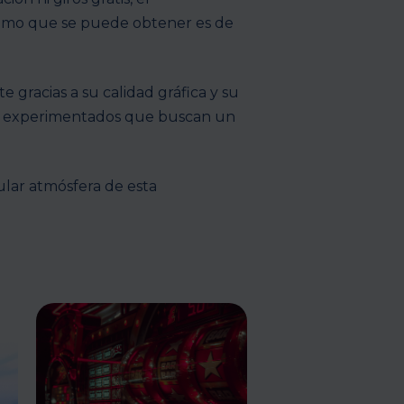
áximo que se puede obtener es de
 gracias a su calidad gráfica y su
res experimentados que buscan un
ular atmósfera de esta