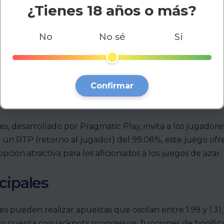
¿Tienes 18 años o más?
No
No sé
Sí
Confirmar
an Fortunes
 desarrollado por Pragmatic Play, invita a los jugadores
 un RTP (retorno al jugador) del 99.08%, este juego of
pción atractiva para los aficionados a los juegos de azar.
ncipales
s pueden realizar apuestas que oscilan entre 1.99 y 1.31
uenta con jackpots progresivos, funciones de bonificació