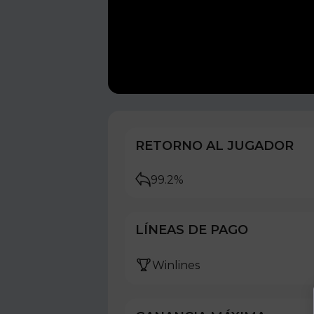
RETORNO AL JUGADOR
99.2%
LÍNEAS DE PAGO
Winlines