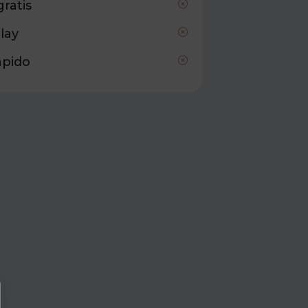
gratis
lay
ápido