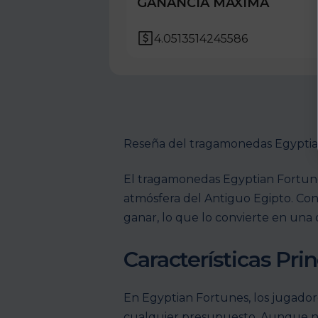
GANANCIA MÁXIMA
4.0513514245586
Reseña del tragamonedas Egypti
El tragamonedas Egyptian Fortunes,
atmósfera del Antiguo Egipto. Con
ganar, lo que lo convierte en una o
Características Pri
En Egyptian Fortunes, los jugadore
cualquier presupuesto. Aunque no c