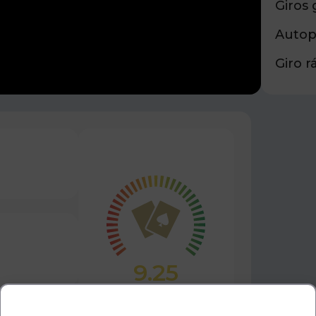
Giros 
Autop
Giro r
9.25
EVALUACIÓN