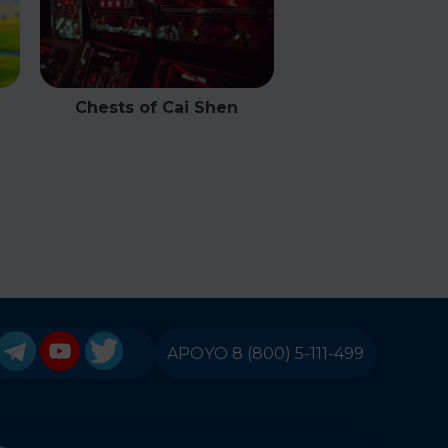
Chests of Cai Shen
APOYO
8 (800) 5-111-499