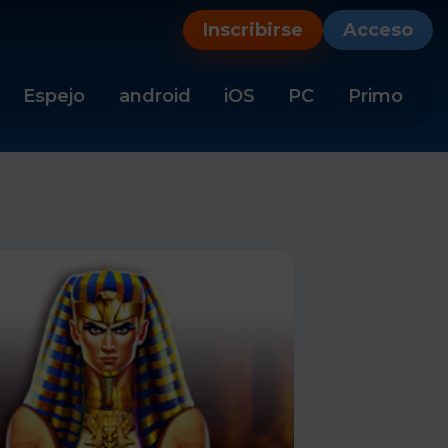
Inscribirse
Acceso
Espejo
android
iOS
PC
Primo