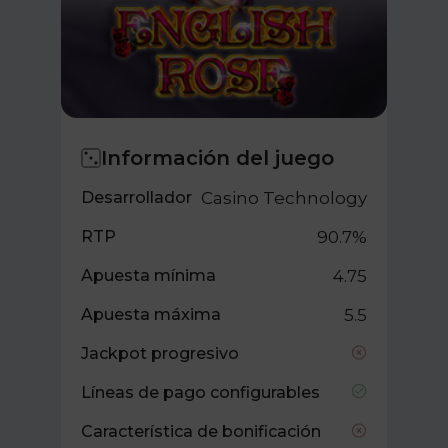
Información del juego
Desarrollador
Casino Technology
RTP
90.7%
Apuesta mínima
4.75
Apuesta máxima
5.5
Jackpot progresivo
Líneas de pago configurables
Característica de bonificación