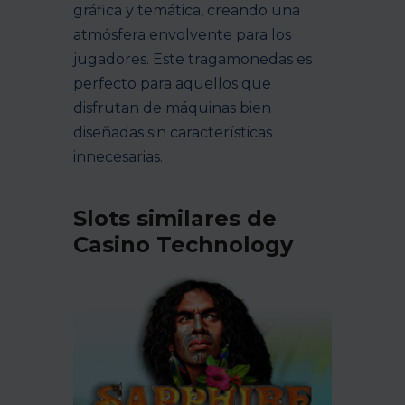
gráfica y temática, creando una
atmósfera envolvente para los
jugadores. Este tragamonedas es
perfecto para aquellos que
disfrutan de máquinas bien
diseñadas sin características
innecesarias.
Slots similares de
Casino Technology