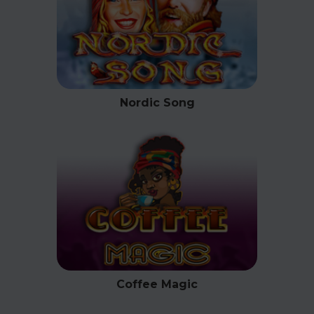
Nordic Song
Coffee Magic