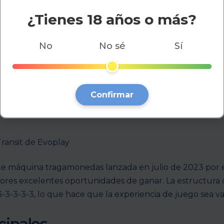
9.61
¿Tienes 18 años o más?
EVALUACIÓN
No
No sé
Sí
Confirmar
ansit de Evoplay
e máquina tragamonedas lanzada en julio de 2023 por e
dores excelentes oportunidades de ganar. La estructura 
3-3-3-3-3, lo que hace que la experiencia de juego sea var
cipales