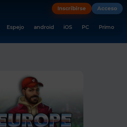
Inscribirse
Acceso
Espejo
android
iOS
PC
Primo