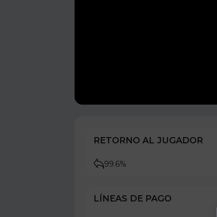
RETORNO AL JUGADOR
99.6%
LÍNEAS DE PAGO