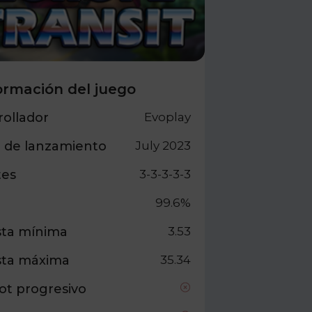
ormación del juego
rollador
Evoplay
 de lanzamiento
July 2023
tes
3-3-3-3-3
99.6%
ta mínima
3.53
ta máxima
35.34
ot progresivo