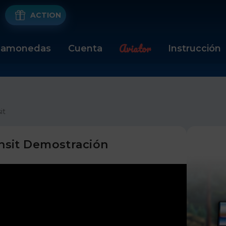
ACTION
Mostbet
Aviator
gamonedas
Cuenta
Instrucción
ru
Tragamonedas
uk
Cuenta
Aviator
uk
pt
Instrucción
it
pl
Espejo
android
bn
nsit Demostración
iOS
fr
PC
no
Primo
hu
ar